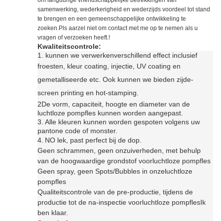
om langdurige vriendschappelijke betrekkingen van
samenwerking, wederkerigheid en wederzijds voordeel tot stand
te brengen en een gemeenschappelijke ontwikkeling te
zoeken.Pls aarzel niet om contact met me op te nemen als u
vragen of verzoeken heeft.!
Kwaliteitscontrole:
1. kunnen we verwerken
verschillend effect inclusief
f
roesten, kleur coating, injectie, UV coating en
gemetalliseerde etc. Ook kunnen we bieden zijde-
screen printing en hot-stamping
.
2De vorm, capaciteit, hoogte en diameter van de
luchtloze pompfles kunnen worden aangepast.
3.
Alle kleuren kunnen worden gespoten volgens uw
pantone code of monster.
4.
N
O lek, past perfect bij de dop.
Geen schrammen, geen onzuiverheden, met behulp
van de hoogwaardige grondstof voor
luchtloze pompfles
Geen spray, geen Spots/Bubbles in onze
luchtloze
pompfles
Qualiteitscontrole van de pre-productie, tijdens de
productie tot de na-inspectie voor
luchtloze pompfles
Ik
ben klaar.