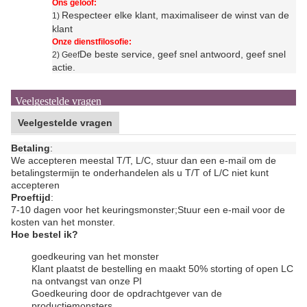
Ons geloof:
Respecteer elke klant, maximaliseer de winst van de
1)
klant
Onze dienstfilosofie:
De beste service, geef snel antwoord, geef snel
2) Geef
actie.
Veelgestelde vragen
Veelgestelde vragen
Betaling
:
We accepteren meestal T/T, L/C, stuur dan een e-mail om de
betalingstermijn te onderhandelen als u T/T of L/C niet kunt
accepteren
Proeftijd
:
7-10 dagen voor het keuringsmonster;
Stuur een e-mail voor de
kosten van het monster.
Hoe bestel ik?
goedkeuring van het monster
Klant plaatst de bestelling en maakt 50% storting of open LC
na ontvangst van onze PI
Goedkeuring door de opdrachtgever van de
productiemonsters