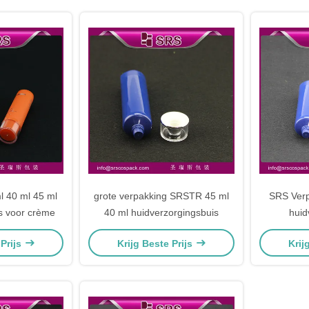
 40 ml 45 ml
grote verpakking SRSTR 45 ml
SRS Ver
is voor crème
40 ml huidverzorgingsbuis
huid
 Prijs
Krijg Beste Prijs
Krij