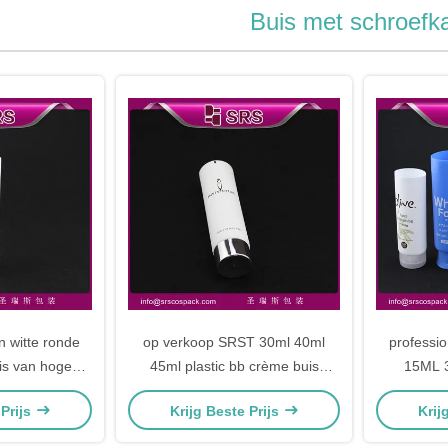
Buis met schroefk
n witte ronde
op verkoop SRST 30ml 40ml
professio
is van hoge
45ml plastic bb crème buis
15ML 
it
groothandel
r
 Prijs
Krijg Beste Prijs
Krij