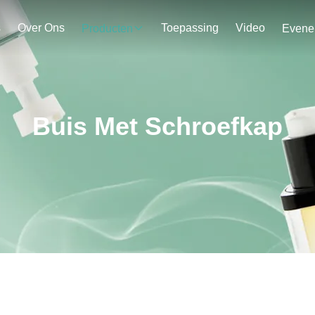
s
Over Ons
Toepassing
Video
Producten
Buis Met Schroefkap