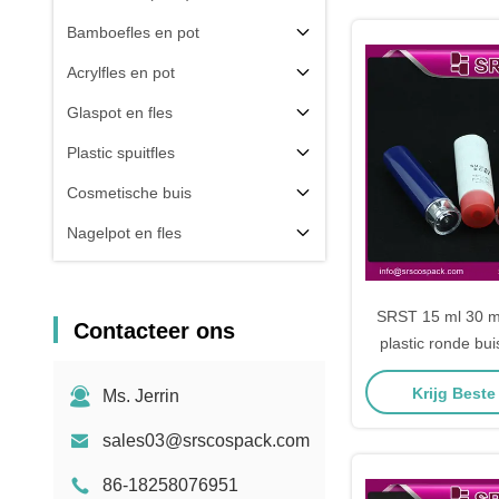
Bamboefles en pot
Acrylfles en pot
Glaspot en fles
Plastic spuitfles
Cosmetische buis
Nagelpot en fles
Verpakkingscomponent
Anderen
SRST 15 ml 30 ml
Contacteer ons
plastic ronde bu
Krijg Beste
Ms. Jerrin
sales03@srscospack.com
86-18258076951