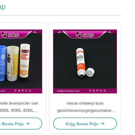
ap
nele leverancier van
nieuw ontwerp buis
30ML 40ML 45ML
gezichtsverzorgingscontainer
einigingsbuis
groothandel
g Beste Prijs
Krijg Beste Prijs