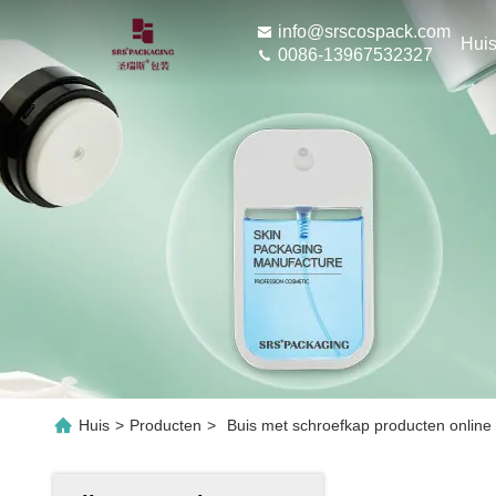
info@srscospack.com
Hui
0086-13967532327
Huis
>
Producten
>
Buis met schroefkap producten online