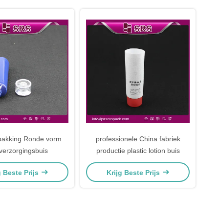
pakking Ronde vorm
professionele China fabriek
verzorgingsbuis
productie plastic lotion buis
g Beste Prijs
Krijg Beste Prijs