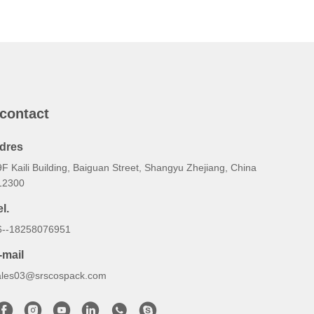
 contact
dres
F Kaili Building, Baiguan Street, Shangyu Zhejiang, China
12300
l.
6--18258076951
-mail
ales03@srscospack.com