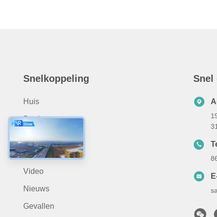
Snelkoppeling
Snel
Huis
A
19
Producten
3
Over Ons
Te
Toepassing
8
Video
E
Nieuws
s
Gevallen