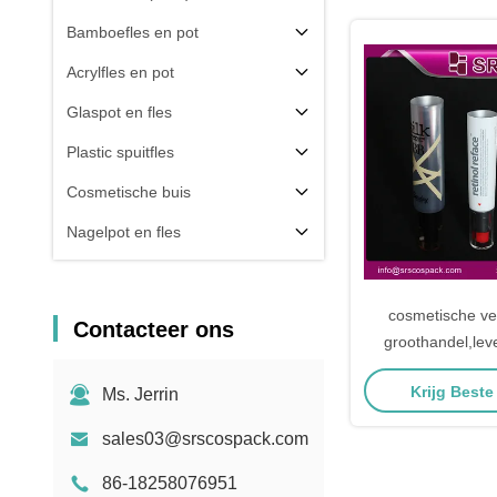
Bamboefles en pot
Acrylfles en pot
Glaspot en fles
Plastic spuitfles
Cosmetische buis
Nagelpot en fles
Verpakkingscomponent
Anderen
cosmetische ve
Contacteer ons
groothandel,lev
huidverzorging
Krijg Beste
Ms. Jerrin
sales03@srscospack.com
86-18258076951