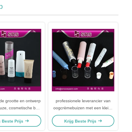
p
nde grootte en ontwerp
professionele leverancier van
uze, cosmetische buis
oogcrèmebuizen met een kleine
 lichaamscrème
diameter
g Beste Prijs
Krijg Beste Prijs