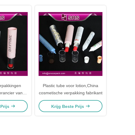
rpakkingen
Plastic tube voor lotion,China
erancier van
cosmetische verpakking fabrikant
scrèmebuis
 Prijs
Krijg Beste Prijs