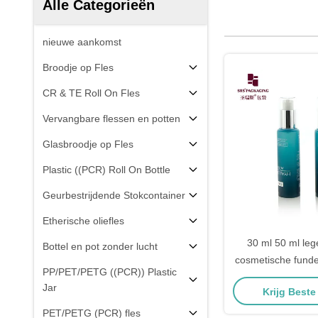
Alle Categorieën
nieuwe aankomst
Broodje op Fles
CR & TE Roll On Fles
Vervangbare flessen en potten
Glasbroodje op Fles
Plastic ((PCR) Roll On Bottle
Geurbestrijdende Stokcontainer
Etherische oliefles
30 ml 50 ml leg
Bottel en pot zonder lucht
cosmetische funde
PP/PET/PETG ((PCR)) Plastic
pomp knijp
Jar
Krijg Beste
PET/PETG (PCR) fles