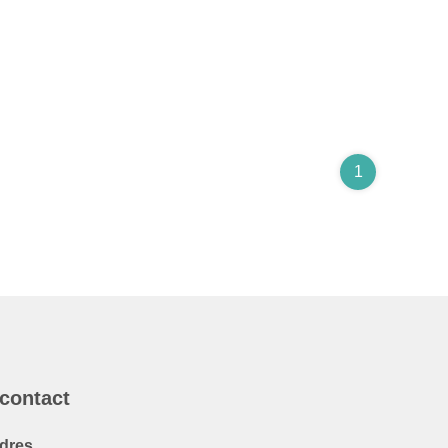
1
 contact
dres