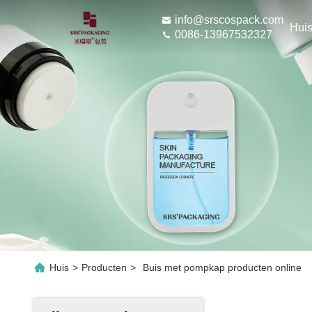
info@srscospack.com
Hui
0086-13967532327
Huis
>
Producten
>
Buis met pompkap producten online