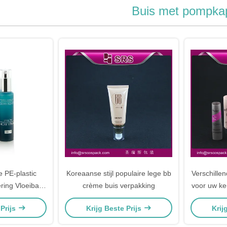
Buis met pompka
e PE-plastic
Koreaanse stijl populaire lege bb
Verschille
ring Vloeibare
crème buis verpakking
voor uw ke
buizen
voor
 Prijs
Krijg Beste Prijs
Krij