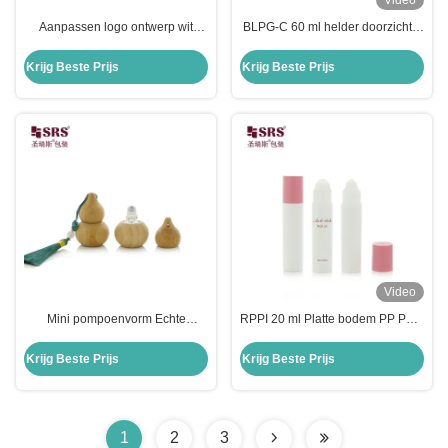
Video
Aanpassen logo ontwerp wit
BLPG-C 60 ml helder doorzichtig
kartonnen doos voor cosmetische
lege glasrol op deodorantgelfles
verpakking fles pot
met geprint logo
Krijg Beste Prijs
Krijg Beste Prijs
Video
Mini pompoenvorm Echte
RPPI 20 ml Platte bodem PP PCR
bamboeglas Inner Roller Ball
Plastic Roller Ball Grote Kleine
Fles Voor Parfuumolie Luxe Op
Bal Keuze Leeg Geen lek
Krijg Beste Prijs
Krijg Beste Prijs
maat
Verpakking
1
2
3