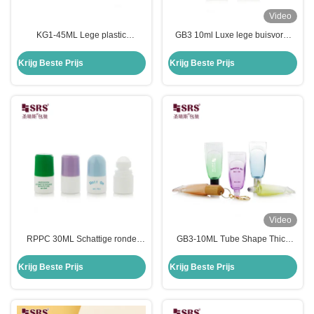
Video
KG1-45ML Lege plastic
GB3 10ml Luxe lege buisvorm
rollerbalfles met aangepaste
dikke wand glasrol op fles voor
kleur en schakelaar voor anti-
essentiële olie
Krijg Beste Prijs
Krijg Beste Prijs
jeukvloeistof
Video
RPPC 30ML Schattige ronde
GB3-10ML Tube Shape Thick
deodorant rol op rolbal fles
Bottom Glass Roll On Bottle For
injectie aangepaste kleur
Essential Oil Fragrance Roller
Krijg Beste Prijs
Krijg Beste Prijs
Ball Packaging