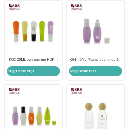
KG2-20ML buisvormige HDPE-
KG1-45ML Plastic lege rol op fles
fles met gattouw voor anti-jeuk
met schakelaar ON-OFF
vloeibare rolballenfles
applicator
Krijg Beste Prijs
Krijg Beste Prijs