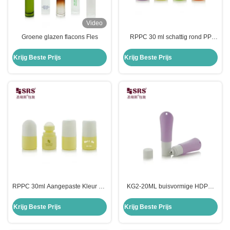
Video
Groene glazen flacons Fles
RPPC 30 ml schattig rond PP
PCR gerecycled plastic rol op
deodorant gel fles
Krijg Beste Prijs
Krijg Beste Prijs
RPPC 30ml Aangepaste Kleur PP
KG2-20ML buisvormige HDPE-
Roller Fles Lege Roll-on Flesje
fles met gattouw voor anti-jeuk
voor Pijnverlichting Vloeistof
vloeibare rolballenfles
Krijg Beste Prijs
Krijg Beste Prijs