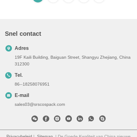
Snel contact
Adres
19F Kaili Building, Baiguan Street, Shangyu Zhejiang, China
312300
Tel.
86--18258076951
E-mail
sales03@srscospack.com
Privacybeleid
|
Sitemap
| De Goede Kwaliteit van China nieuwe