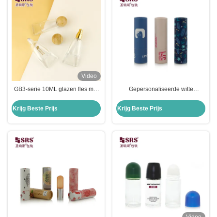
Video
GB3-serie 10ML glazen fles met
Gepersonaliseerde witte
dikke bodembuisontwerp voor
papieren kartonnen voor
aromatherapie en
cosmetische potten en flessen
Krijg Beste Prijs
Krijg Beste Prijs
parfumsprayers