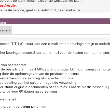
cteer elke klant, maximaliseer de winst van de klant
nstfilosofie:
e beste service, geef snel antwoord, geef snel actie.
agen
vragen
estal T/T, L/C, stuur dan een e-mail om de betalingstermijn te onderh
het keuringsmonster;
Stuur een e-mail voor de kosten van het monster.
 van het monster
t de bestelling en maakt 50% storting of open LC na ontvangst van onz
 door de opdrachtgever van de productiemonsters
inspectie voor verzending of inspectie door ons.
 de betaling van het saldo en regelt de verzending.
er stuurt originele documenten of een telex. Laat de plastic flessen vrij 
garantie voor 60 dagen na verzending
 de dienst
jden zijn van 8:00 tot 23:00.