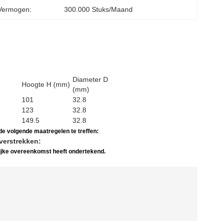
Vermogen:
300.000 Stuks/maand
Diameter D
Hoogte H (mm)
(mm)
101
32.8
123
32.8
149.5
32.8
e volgende maatregelen te treffen:
verstrekken:
lijke overeenkomst heeft ondertekend.