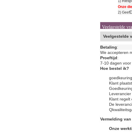
Respe
1)
Onze die
D
2) Geef
Veelgestelde vr
Veelgestelde 
Betaling
:
We accepteren me
Proeftijd
:
7-10 dagen voor 
Hoe bestel ik?
goedkeuring
Klant plaats
Goedkeuring
Leverancier 
Klant regelt
De leveranci
Q
kwaliteits
Vermelding van
Onze werkti