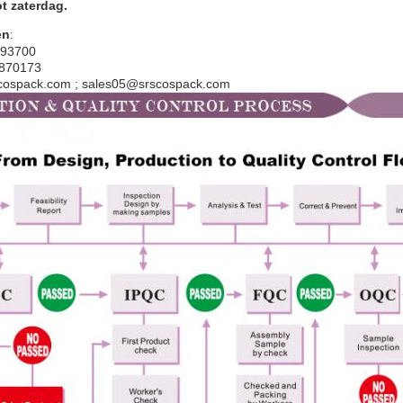
t zaterdag.
en
:
993700
2870173
scospack.com ; sales05@srscospack.com