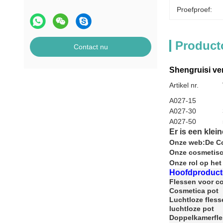
Proefproef:
Product
Contact nu
Shengruisi ver
Artikel nr.
A027-15
A027-30
A027-50
Er is een klei
Onze web:
De Co
Onze cosmetis
Onze rol op het
Hoofdproduct
Flessen voor c
Cosmetica pot
Luchtloze fless
luchtloze pot
Doppelkamerfl