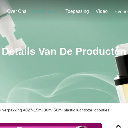
s
Over Ons
Toepassing
Video
Producten
Details Van De Producten
i verpakking A027-15ml 30ml 50ml plastic luchtloze lotionfles