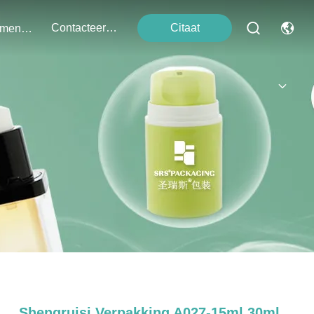
Contacteer Ons
Citaat
Evenementen
Shengruisi Verpakking A027-15ml 30ml