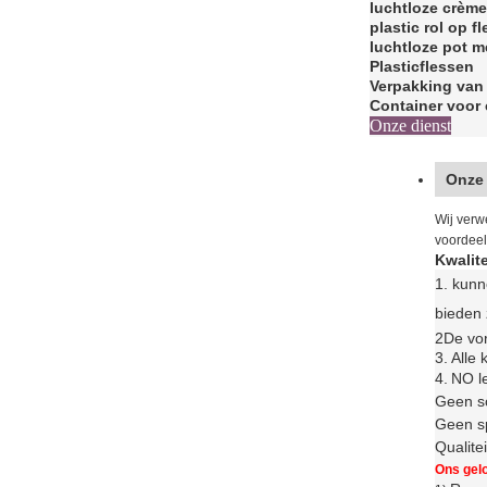
luchtloze crèm
plastic rol op fl
luchtloze pot 
Plasticflessen
Verpakking van
Container voor
Onze dienst
Onze
Wij verw
voordeel
Kwalite
1. kun
bieden 
2De vor
3.
Alle
4.
N
O l
Geen s
Geen sp
Qualite
Ons gelo