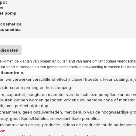
epot
es
met pomp
 cosmetica
 cosmetica
 diensten
elkomen de klanten van binnen en buitenland van harte om langdurige vriendscha
 tot stand te brengen en een gemeenschappelijke ontwikkeling te zoeken.Pls aarzel
itscontrole:
nen we verwerken
verschillend effect inclusief f
roesten, kleur coating, i
zijde-screen printing en hot-stamping
.
m, capaciteit, hoogte en diameter van de luchtloze pompfles kunnen 
 kleuren kunnen worden gespoten volgens uw pantone code of monster.
ek, past perfect bij de dop.
chrammen, geen onzuiverheden, met behulp van de hoogwaardige gro
ray, geen Spots/Bubbles in onze
luchtloze pompfles
itscontrole van de pre-productie, tijdens de productie tot de na-inspecti
of: