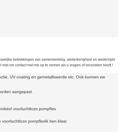
ppelijke betrekkingen van samenwerking, wederkerigheid en wederzijds
 niet om contact met me op te nemen als u vragen of verzoeken heeft.!
njectie, UV coating en gemetalliseerde etc. Ook kunnen we
worden aangepast.
ndstof voor
luchtloze pompfles
e voor
luchtloze pompfles
Ik ben klaar.