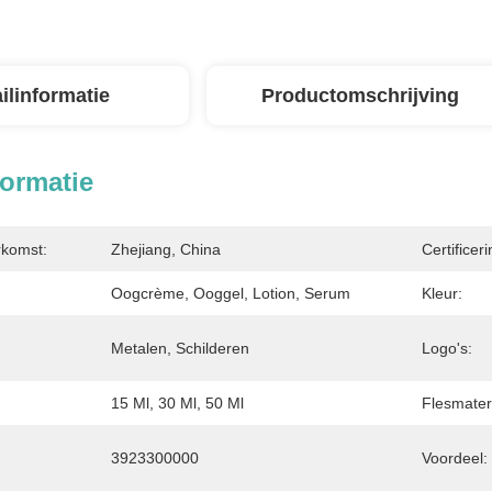
ilinformatie
Productomschrijving
formatie
rkomst:
Zhejiang, China
Certificeri
Oogcrème, Ooggel, Lotion, Serum
Kleur:
Metalen, Schilderen
Logo's:
15 Ml, 30 Ml, 50 Ml
Flesmater
3923300000
Voordeel: