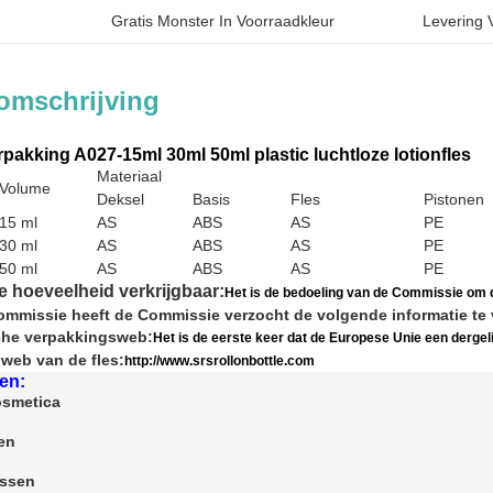
Gratis Monster In Voorraadkleur
Levering 
omschrijving
pakking A027-15ml 30ml 50ml plastic luchtloze lotionfles
Materiaal
Volume
Deksel
Basis
Fles
Pistonen
15 ml
AS
ABS
AS
PE
30 ml
AS
ABS
AS
PE
50 ml
AS
ABS
AS
PE
ne hoeveelheid verkrijgbaar:
Het is de bedoeling van de Commissie om d
mmissie heeft de Commissie verzocht de volgende informatie te 
che verpakkingsweb:
Het is de eerste keer dat de Europese Unie een derge
 web van de fles:
http://www.srsrollonbottle.com
en:
osmetica
en
essen