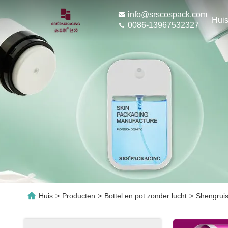
info@srscospack.com
Hui
0086-13967532327
Huis
>
Producten
>
Bottel en pot zonder lucht
>
Shengruis