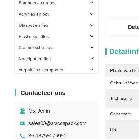
Bamboefles en pot
Acrylfles en pot
Glaspot en fles
Deta
Plastic spuitfles
Cosmetische buis
Detailin
Nagelpot en fles
Verpakkingscomponent
Plaats Van He
Anderen
Gebruikt Voor:
Contacteer ons
Technische:
Ms. Jerrin
Capaciteit:
sales03@srscospack.com
HS:
86-18258076951