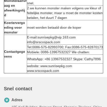
Monsteraanvr
snel.
aag en
2.we kunnen monster maken volgens uw kleur of
afwerkingstij
feitelijke monster, maar u moet de monster kosten
d
betalen, het duurt 7 dagen
Koeriervergo
eding voor
moet worden betaald door de koper
monster
E-mail:sunrisepkg@vip.163.com
info@srscospack.com
Tel:0086-575-82993700; Fax:0086-575-82870173
Contactgege
Mobiele: 0086-13967532327 We chatten:
vens
WhatsApp: +86 13967532327 Skype: Cathy7896
website: www.sunrisepkg.com
www.srscospack.com
Snel contact
Adres