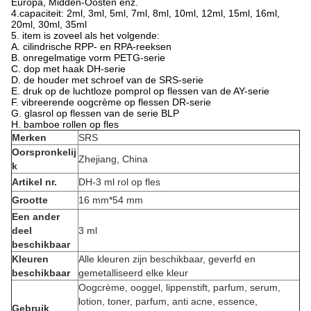
Europa, Midden-Oosten enz.
4.capaciteit: 2ml, 3ml, 5ml, 7ml, 8ml, 10ml, 12ml, 15ml, 16ml,
20ml, 30ml, 35ml
5. item is zoveel als het volgende:
A. cilindrische RPP- en RPA-reeksen
B. onregelmatige vorm PETG-serie
C. dop met haak DH-serie
D. de houder met schroef van de SRS-serie
E. druk op de luchtloze pomprol op flessen van de AY-serie
F. vibreerende oogcrème op flessen DR-serie
G. glasrol op flessen van de serie BLP
H. bamboe rollen op fles
Merken
SRS
Oorspronkelij
Zhejiang, China
k
Artikel nr.
DH-3 ml rol op fles
Grootte
16 mm*54 mm
Een ander
deel
3 ml
beschikbaar
Kleuren
Alle kleuren zijn beschikbaar, geverfd en
beschikbaar
gemetalliseerd elke kleur
Oogcrème, ooggel, lippenstift, parfum, serum,
lotion, toner, parfum, anti acne, essence,
Gebruik