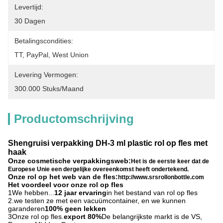
Levertijd:
30 Dagen
Betalingscondities:
TT, PayPal, West Union
Levering Vermogen:
300.000 Stuks/maand
Productomschrijving
Shengruisi verpakking DH-3 ml plastic rol op fles met
haak
Onze cosmetische verpakkingsweb:
Het is de eerste keer dat de
Europese Unie een dergelijke overeenkomst heeft ondertekend.
Onze rol op het web van de fles:
http://www.srsrollonbottle.com
Het voordeel voor onze rol op fles
1We hebben...
12 jaar ervaring
in het bestand van rol op fles
2.we testen ze met een vacuümcontainer, en we kunnen
garanderen
100% geen lekken
3Onze rol op fles.
export 80%
De belangrijkste markt is de VS,