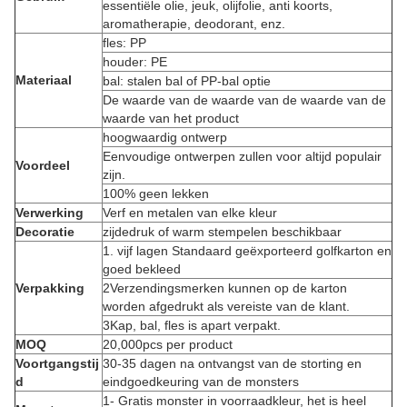
essentiële olie, jeuk, olijfolie, anti koorts,
aromatherapie, deodorant, enz.
fles: PP
houder: PE
Materiaal
bal: stalen bal of PP-bal optie
De waarde van de waarde van de waarde van de
waarde van het product
hoogwaardig ontwerp
Eenvoudige ontwerpen zullen voor altijd populair
Voordeel
zijn.
100% geen lekken
Verwerking
Verf en metalen van elke kleur
Decoratie
zijdedruk of warm stempelen beschikbaar
1. vijf lagen Standaard geëxporteerd golfkarton en
goed bekleed
Verpakking
2Verzendingsmerken kunnen op de karton
worden afgedrukt als vereiste van de klant.
3Kap, bal, fles is apart verpakt.
MOQ
20,000pcs per product
Voortgangstij
30-35 dagen na ontvangst van de storting en
d
eindgoedkeuring van de monsters
1- Gratis monster in voorraadkleur, het is heel