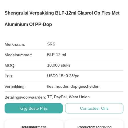
Shengruisi Verpakking BLP-12ml Glasrol Op Fles Met
Aluminium Of PP-Dop
SRS
Merknaam:
BLP-12 ml
Modelnummer:
10,000 stuks
MOQ:
USD0.15~0.28/pc
Prijs:
fles, houder, dop gescheiden
Verpakking:
TT, PayPal, West Union
Betalingsvoorwaarden:
Krijg Beste Prijs
Contacteer Ons
Detailinformatie
Productomschrijving