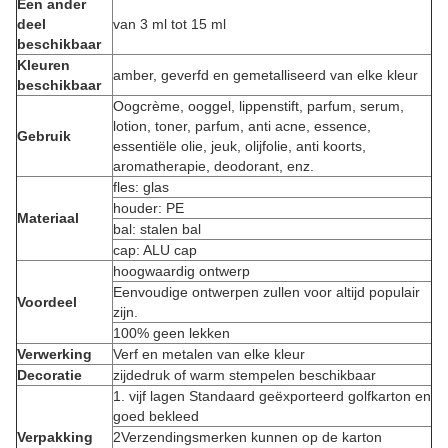
Een ander
deel
van 3 ml tot 15 ml
beschikbaar
Kleuren
amber, geverfd en gemetalliseerd van elke kleur
beschikbaar
Oogcrème, ooggel, lippenstift, parfum, serum,
lotion, toner, parfum, anti acne, essence,
Gebruik
essentiële olie, jeuk, olijfolie, anti koorts,
aromatherapie, deodorant, enz.
fles: glas
houder: PE
Materiaal
bal: stalen bal
cap: ALU cap
hoogwaardig ontwerp
Eenvoudige ontwerpen zullen voor altijd populair
Voordeel
zijn.
100% geen lekken
Verwerking
Verf en metalen van elke kleur
Decoratie
zijdedruk of warm stempelen beschikbaar
1. vijf lagen Standaard geëxporteerd golfkarton en
goed bekleed
Verpakking
2Verzendingsmerken kunnen op de karton