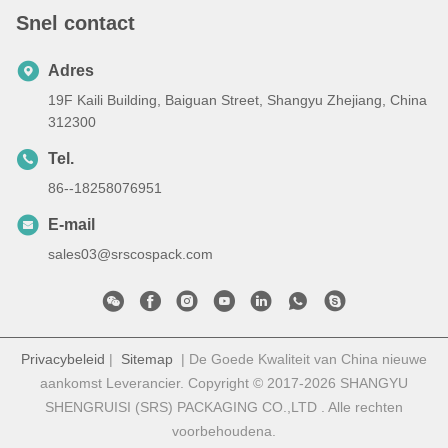
Snel contact
Adres
19F Kaili Building, Baiguan Street, Shangyu Zhejiang, China
312300
Tel.
86--18258076951
E-mail
sales03@srscospack.com
Privacybeleid
|
Sitemap
| De Goede Kwaliteit van China nieuwe
aankomst Leverancier. Copyright © 2017-2026 SHANGYU
SHENGRUISI (SRS) PACKAGING CO.,LTD . Alle rechten
voorbehoudena.