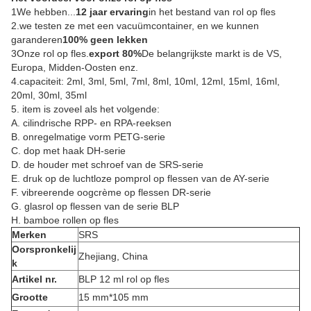
1We hebben...
12 jaar ervaring
in het bestand van rol op fles
2.we testen ze met een vacuümcontainer, en we kunnen
garanderen
100% geen lekken
3Onze rol op fles.
export 80%
De belangrijkste markt is de VS,
Europa, Midden-Oosten enz.
4.capaciteit: 2ml, 3ml, 5ml, 7ml, 8ml, 10ml, 12ml, 15ml, 16ml,
20ml, 30ml, 35ml
5. item is zoveel als het volgende:
A. cilindrische RPP- en RPA-reeksen
B. onregelmatige vorm PETG-serie
C. dop met haak DH-serie
D. de houder met schroef van de SRS-serie
E. druk op de luchtloze pomprol op flessen van de AY-serie
F. vibreerende oogcrème op flessen DR-serie
G. glasrol op flessen van de serie BLP
H. bamboe rollen op fles
Merken
SRS
Oorspronkelij
Zhejiang, China
k
Artikel nr.
BLP 12 ml rol op fles
Grootte
15 mm*105 mm