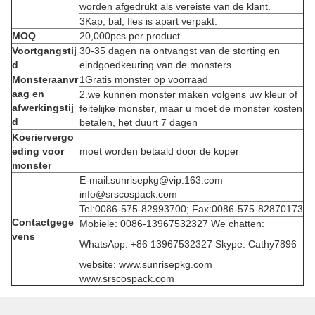
worden afgedrukt als vereiste van de klant.
3Kap, bal, fles is apart verpakt.
MOQ
20,000pcs per product
Voortgangstij
30-35 dagen na ontvangst van de storting en
d
eindgoedkeuring van de monsters
Monsteraanvr
1Gratis monster op voorraad
aag en
2.we kunnen monster maken volgens uw kleur of
afwerkingstij
feitelijke monster, maar u moet de monster kosten
d
betalen, het duurt 7 dagen
Koeriervergo
eding voor
moet worden betaald door de koper
monster
E-mail:sunrisepkg@vip.163.com
info@srscospack.com
Tel:0086-575-82993700; Fax:0086-575-82870173
Contactgege
Mobiele: 0086-13967532327 We chatten:
vens
WhatsApp: +86 13967532327 Skype: Cathy7896
website: www.sunrisepkg.com
www.srscospack.com