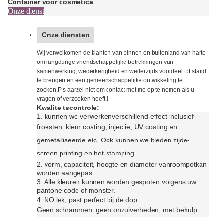
Container voor cosmetica
Onze dienst
Onze diensten
Wij verwelkomen de klanten van binnen en buitenland van harte
om langdurige vriendschappelijke betrekkingen van
samenwerking, wederkerigheid en wederzijds voordeel tot stand
te brengen en een gemeenschappelijke ontwikkeling te
zoeken.Pls aarzel niet om contact met me op te nemen als u
vragen of verzoeken heeft.!
Kwaliteitscontrole:
1. kunnen we verwerken
verschillend effect inclusief
f
roesten, kleur coating, injectie, UV coating en
gemetalliseerde etc. Ook kunnen we bieden zijde-
screen printing en hot-stamping
.
2. vorm, capaciteit, hoogte en diameter van
roompot
kan
worden aangepast.
3.
Alle kleuren kunnen worden gespoten volgens uw
pantone code of monster.
4.
N
O lek, past perfect bij de dop.
Geen schrammen, geen onzuiverheden, met behulp