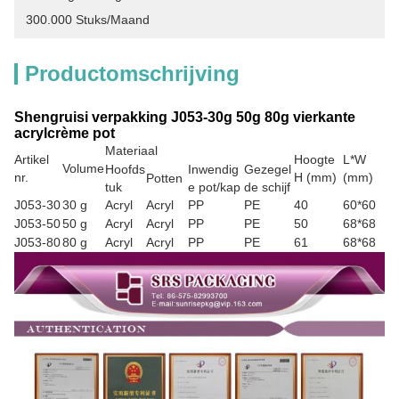
300.000 Stuks/maand
Productomschrijving
Shengruisi verpakking J053-30g 50g 80g vierkante
acrylcrème pot
Materiaal
Artikel
Hoogte
L*W
Volume
Hoofds
Inwendig
Gezegel
nr.
H (mm)
(mm)
Potten
tuk
e pot/kap
de schijf
J053-30
30 g
Acryl
Acryl
PP
PE
40
60*60
J053-50
50 g
Acryl
Acryl
PP
PE
50
68*68
J053-80
80 g
Acryl
Acryl
PP
PE
61
68*68