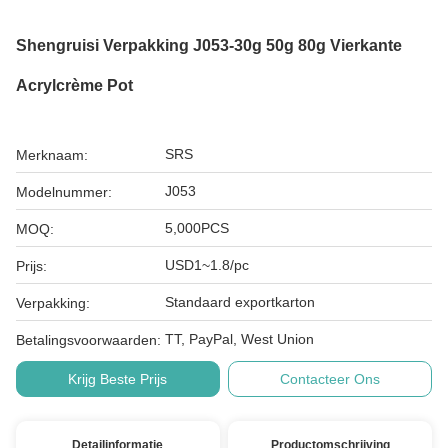
Shengruisi Verpakking J053-30g 50g 80g Vierkante
Acrylcrème Pot
SRS
Merknaam:
J053
Modelnummer:
5,000PCS
MOQ:
USD1~1.8/pc
Prijs:
Standaard exportkarton
Verpakking:
TT, PayPal, West Union
Betalingsvoorwaarden:
Krijg Beste Prijs
Contacteer Ons
Detailinformatie
Productomschrijving