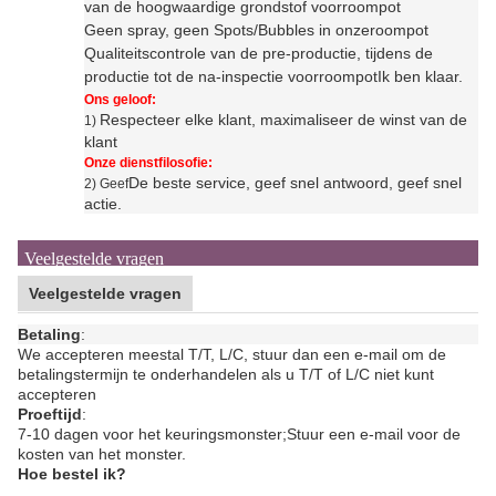
van de hoogwaardige grondstof voor
roompot
Geen spray, geen Spots/Bubbles in onze
roompot
Qualiteitscontrole van de pre-productie, tijdens de
productie tot de na-inspectie voor
roompot
Ik ben klaar.
Ons geloof:
Respecteer elke klant, maximaliseer de winst van de
1)
klant
Onze dienstfilosofie:
De beste service, geef snel antwoord, geef snel
2) Geef
actie.
Veelgestelde vragen
Veelgestelde vragen
Betaling
:
We accepteren meestal T/T, L/C, stuur dan een e-mail om de
betalingstermijn te onderhandelen als u T/T of L/C niet kunt
accepteren
Proeftijd
:
7-10 dagen voor het keuringsmonster;
Stuur een e-mail voor de
kosten van het monster.
Hoe bestel ik?