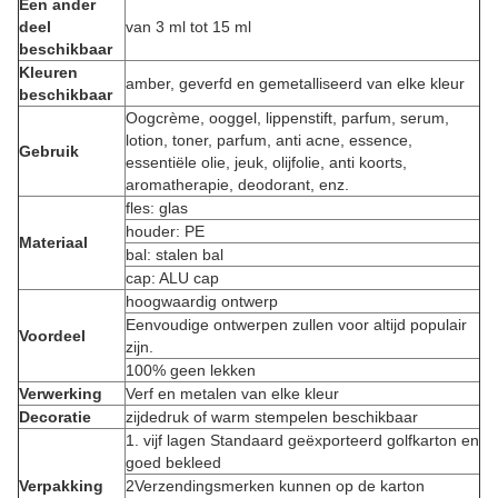
Een ander
deel
van 3 ml tot 15 ml
beschikbaar
Kleuren
amber, geverfd en gemetalliseerd van elke kleur
beschikbaar
Oogcrème, ooggel, lippenstift, parfum, serum,
lotion, toner, parfum, anti acne, essence,
Gebruik
essentiële olie, jeuk, olijfolie, anti koorts,
aromatherapie, deodorant, enz.
fles: glas
houder: PE
Materiaal
bal: stalen bal
cap: ALU cap
hoogwaardig ontwerp
Eenvoudige ontwerpen zullen voor altijd populair
Voordeel
zijn.
100% geen lekken
Verwerking
Verf en metalen van elke kleur
Decoratie
zijdedruk of warm stempelen beschikbaar
1. vijf lagen Standaard geëxporteerd golfkarton en
goed bekleed
Verpakking
2Verzendingsmerken kunnen op de karton