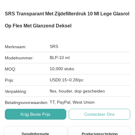
SRS Transparant Met Zijdefilterdruk 10 Ml Lege Glasrol
Op Fles Met Glanzend Deksel
SRS
Merknaam:
BLP-10 ml
Modelnummer:
10,000 stuks
MOQ:
USD0.15~0.28/pc
Prijs:
fles, houder, dop gescheiden
Verpakking:
TT, PayPal, West Union
Betalingsvoorwaarden:
Krijg Beste Prijs
Contacteer Ons
Detailinformatie
Productomschrijving