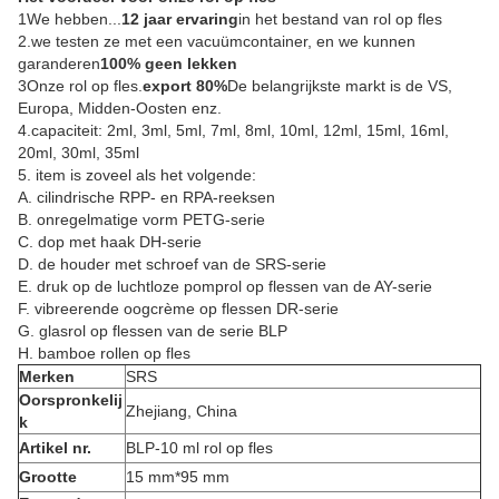
1We hebben...
12 jaar ervaring
in het bestand van rol op fles
2.we testen ze met een vacuümcontainer, en we kunnen
garanderen
100% geen lekken
3Onze rol op fles.
export 80%
De belangrijkste markt is de VS,
Europa, Midden-Oosten enz.
4.capaciteit: 2ml, 3ml, 5ml, 7ml, 8ml, 10ml, 12ml, 15ml, 16ml,
20ml, 30ml, 35ml
5. item is zoveel als het volgende:
A. cilindrische RPP- en RPA-reeksen
B. onregelmatige vorm PETG-serie
C. dop met haak DH-serie
D. de houder met schroef van de SRS-serie
E. druk op de luchtloze pomprol op flessen van de AY-serie
F. vibreerende oogcrème op flessen DR-serie
G. glasrol op flessen van de serie BLP
H. bamboe rollen op fles
Merken
SRS
Oorspronkelij
Zhejiang, China
k
Artikel nr.
BLP-10 ml rol op fles
Grootte
15 mm*95 mm