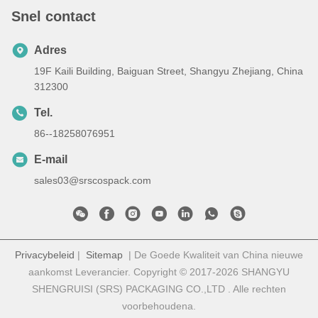
Snel contact
Adres
19F Kaili Building, Baiguan Street, Shangyu Zhejiang, China
312300
Tel.
86--18258076951
E-mail
sales03@srscospack.com
Privacybeleid
|
Sitemap
| De Goede Kwaliteit van China nieuwe
aankomst Leverancier. Copyright © 2017-2026 SHANGYU
SHENGRUISI (SRS) PACKAGING CO.,LTD . Alle rechten
voorbehoudena.