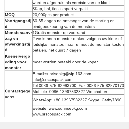
worden afgedrukt als vereiste van de klant.
3Kap, bal, fles is apart verpakt.
MOQ
20,000pcs per product
Voortgangstij
30-35 dagen na ontvangst van de storting en
d
eindgoedkeuring van de monsters
Monsteraanvr
1Gratis monster op voorraad
aag en
2.we kunnen monster maken volgens uw kleur of
afwerkingstij
feitelijke monster, maar u moet de monster kosten
d
betalen, het duurt 7 dagen
Koeriervergo
eding voor
moet worden betaald door de koper
monster
E-mail:sunrisepkg@vip.163.com
info@srscospack.com
Tel:0086-575-82993700; Fax:0086-575-82870173
Contactgege
Mobiele: 0086-13967532327 We chatten:
vens
WhatsApp: +86 13967532327 Skype: Cathy7896
website: www.sunrisepkg.com
www.srscospack.com