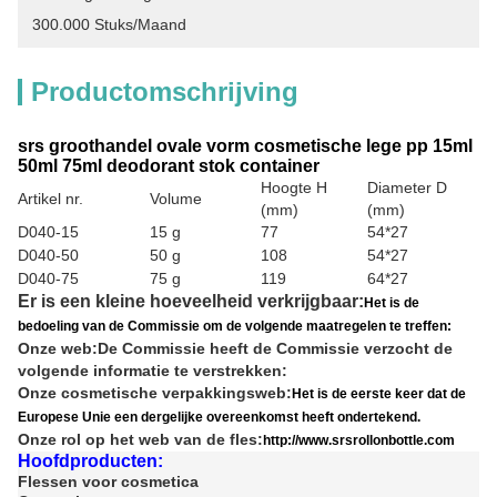
300.000 Stuks/maand
Productomschrijving
srs groothandel ovale vorm cosmetische lege pp 15ml
50ml 75ml deodorant stok container
Hoogte H
Diameter D
Artikel nr.
Volume
(mm)
(mm)
D040-15
15 g
77
54*27
D040-50
50 g
108
54*27
D040-75
75 g
119
64*27