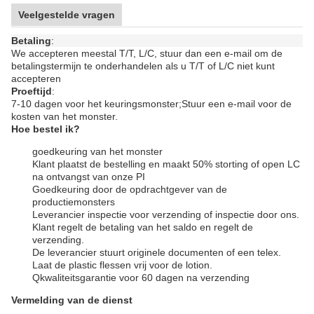
Geen spray, geen Spots/Bubbles in onze
luchtloze
pompfles
Qualiteitscontrole van de pre-productie, tijdens de
productie tot de na-inspectie voor
luchtloze pompfles
Ik
ben klaar.
Ons geloof:
Respecteer elke klant, maximaliseer de winst van de
1)
klant
Onze dienstfilosofie:
De beste service, geef snel antwoord, geef snel
2) Geef
actie.
Veelgestelde vragen
Veelgestelde vragen
Betaling
:
We accepteren meestal T/T, L/C, stuur dan een e-mail om de
betalingstermijn te onderhandelen als u T/T of L/C niet kunt
accepteren
Proeftijd
:
7-10 dagen voor het keuringsmonster;
Stuur een e-mail voor de
kosten van het monster.