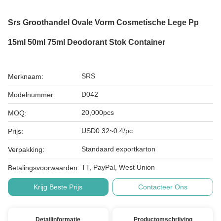
Srs Groothandel Ovale Vorm Cosmetische Lege Pp
15ml 50ml 75ml Deodorant Stok Container
SRS
Merknaam:
D042
Modelnummer:
20,000pcs
MOQ:
USD0.32~0.4/pc
Prijs:
Standaard exportkarton
Verpakking:
TT, PayPal, West Union
Betalingsvoorwaarden:
Krijg Beste Prijs
Contacteer Ons
Detailinformatie
Productomschrijving