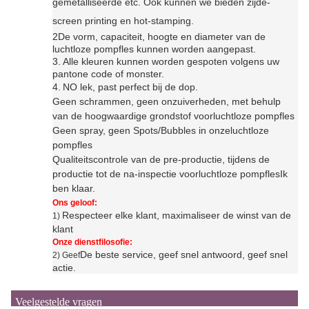
Onze dienst
Onze diensten
Wij verwelkomen de klanten van binnen en buitenland van harte
om langdurige vriendschappelijke betrekkingen van
samenwerking, wederkerigheid en wederzijds voordeel tot stand
te brengen en een gemeenschappelijke ontwikkeling te
zoeken.Pls aarzel niet om contact met me op te nemen als u
vragen of verzoeken heeft.!
Kwaliteitscontrole:
1. kunnen we verwerken
verschillend effect inclusief
f
roesten, kleur coating, injectie, UV coating en
gemetalliseerde etc. Ook kunnen we bieden zijde-
screen printing en hot-stamping
.
2De vorm, capaciteit, hoogte en diameter van de
luchtloze pompfles kunnen worden aangepast.
3.
Alle kleuren kunnen worden gespoten volgens uw
pantone code of monster.
4.
N
O lek, past perfect bij de dop.
Geen schrammen, geen onzuiverheden, met behulp
van de hoogwaardige grondstof voor
luchtloze pompfles