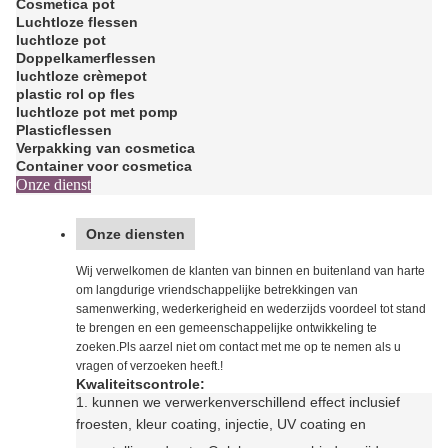
Er is een kleine hoeveelheid verkrijgbaar:
Het is de
bedoeling van de Commissie om de volgende maatregelen te treffen:
Onze web:
De Commissie heeft de Commissie verzocht de
volgende informatie te verstrekken:
Onze cosmetische verpakkingsweb:
Het is de eerste keer dat de
Europese Unie een dergelijke overeenkomst heeft ondertekend.
Onze rol op het web van de fles:
http://www.srsrollonbottle.com
Hoofdproducten:
Flessen voor cosmetica
Cosmetica pot
Luchtloze flessen
luchtloze pot
Doppelkamerflessen
luchtloze crèmepot
plastic rol op fles
luchtloze pot met pomp
Plasticflessen
Verpakking van cosmetica
Container voor cosmetica