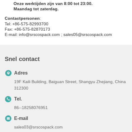
Hoe bestel ik?
goedkeuring van het monster
Klant plaatst de bestelling en maakt 50% storting of open LC
na ontvangst van onze PI
Goedkeuring door de opdrachtgever van de
productiemonsters
Leverancier inspectie voor verzending of inspectie door ons.
Klant regelt de betaling van het saldo en regelt de
verzending.
De leverancier stuurt originele documenten of een telex.
Laat de plastic flessen vrij voor de lotion.
Q
kwaliteitsgarantie voor 60 dagen na verzending
Vermelding van de dienst
Onze werktijden zijn van 8:00 tot 23:00.
Maandag tot zaterdag.
Contactpersonen
:
Tel: +86-575-82993700
Fax: +86-575-82870173
E-mail: info@srscospack.com ; sales05@srscospack.com