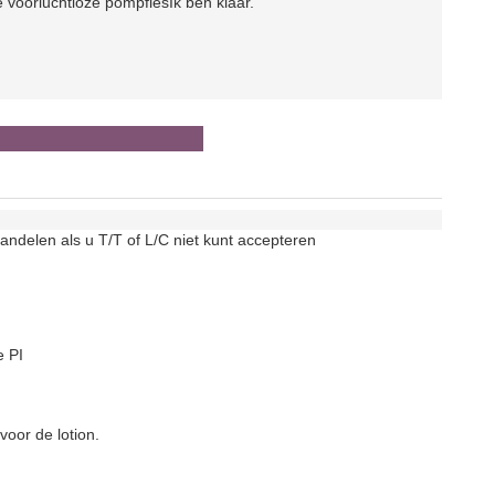
e voor
luchtloze pompfles
Ik ben klaar.
andelen als u T/T of L/C niet kunt accepteren
e PI
voor de lotion.