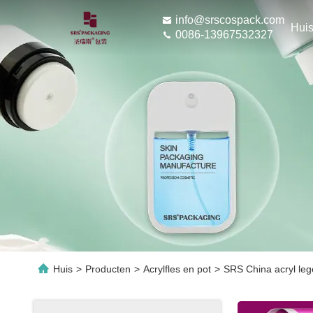
info@srscospack.com
Hui
0086-13967532327
Huis
>
Producten
>
Acrylfles en pot
>
SRS China acryl lege