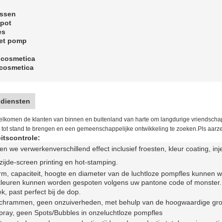
essen
epot
es
met pomp
 cosmetica
 cosmetica
 diensten
elkomen de klanten van binnen en buitenland van harte om langdurige vriendscha
 tot stand te brengen en een gemeenschappelijke ontwikkeling te zoeken.Pls aarzel
itscontrole:
nen we verwerken
verschillend effect inclusief f
roesten, kleur coating, i
zijde-screen printing en hot-stamping
.
m, capaciteit, hoogte en diameter van de luchtloze pompfles kunnen 
 kleuren kunnen worden gespoten volgens uw pantone code of monster.
ek, past perfect bij de dop.
chrammen, geen onzuiverheden, met behulp van de hoogwaardige gro
ray, geen Spots/Bubbles in onze
luchtloze pompfles