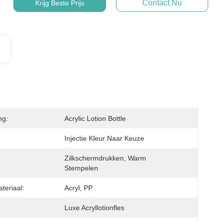
Contact Nu
Krijg Beste Prijs
ng:
Acrylic Lotion Bottle
Injectie Kleur Naar Keuze
Zilkschermdrukken, Warm 
Stempelen
teriaal:
Acryl, PP
Luxe Acryllotionfles