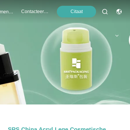
Contacteer Ons
Citaat
Evenementen
SRS China Acryl Lege Cosmetische