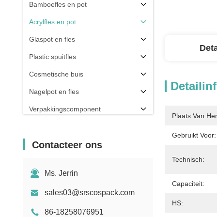
Bamboefles en pot
Acrylfles en pot
Glaspot en fles
Deta
Plastic spuitfles
Cosmetische buis
Detailin
Nagelpot en fles
Verpakkingscomponent
Plaats Van He
Anderen
Gebruikt Voor:
Contacteer ons
Technisch:
Ms. Jerrin
Capaciteit:
sales03@srscospack.com
HS:
86-18258076951