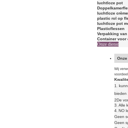
luchtloze pot
Doppelkamerfl
luchtloze crèm
plastic rol op fl
luchtloze pot 
Plasticflessen
Verpakking van
Container voor
Onze dienst
Onze
Wij verw
voordeel
Kwalite
1. kun
bieden 
2De vor
3.
Alle
4.
N
O l
Geen s
Geen sp