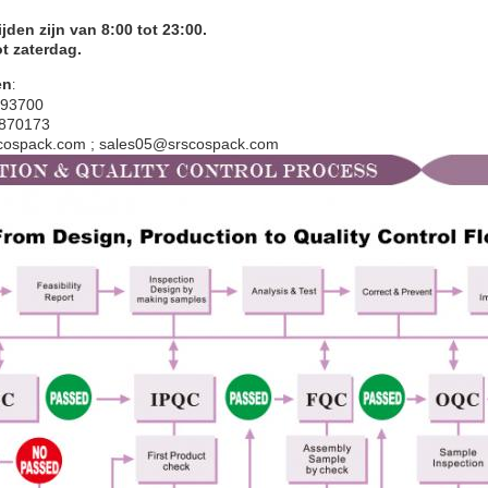
jden zijn van 8:00 tot 23:00.
t zaterdag.
en
:
993700
2870173
scospack.com ; sales05@srscospack.com