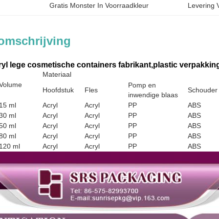
Gratis Monster In Voorraadkleur
Levering 
omschrijving
yl lege cosmetische containers fabrikant,plastic verpakkin
Materiaal
Volume
Pomp en
Hoofdstuk
Fles
Schouder
inwendige blaas
15 ml
Acryl
Acryl
PP
ABS
30 ml
Acryl
Acryl
PP
ABS
50 ml
Acryl
Acryl
PP
ABS
80 ml
Acryl
Acryl
PP
ABS
120 ml
Acryl
Acryl
PP
ABS