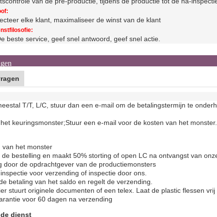
itscontrole van de pre-productie, tijdens de productie tot de na-inspecti
of:
cteer elke klant, maximaliseer de winst van de klant
nstfilosofie:
e beste service, geef snel antwoord, geef snel actie.
agen
vragen
estal T/T, L/C, stuur dan een e-mail om de betalingstermijn te onderh
het keuringsmonster;
Stuur een e-mail voor de kosten van het monster.
 van het monster
t de bestelling en maakt 50% storting of open LC na ontvangst van onz
 door de opdrachtgever van de productiemonsters
inspectie voor verzending of inspectie door ons.
 de betaling van het saldo en regelt de verzending.
er stuurt originele documenten of een telex. Laat de plastic flessen vrij 
garantie voor 60 dagen na verzending
 de dienst