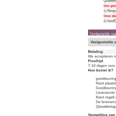
Qualite
Ons gelo
Respe
1)
Onze die
D
2) Geef
Veelgestelde vr
Veelgestelde 
Betaling
:
We accepteren me
Proeftijd
:
7-10 dagen voor 
Hoe bestel ik?
goedkeuring
Klant plaats
Goedkeuring
Leverancier 
Klant regelt
De leveranci
Q
kwaliteits
Vermelding van