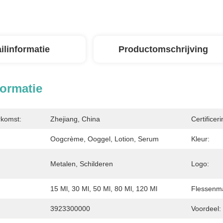
ilinformatie
Productomschrijving
formatie
rkomst:
Zhejiang, China
Certificeri
Oogcrème, Ooggel, Lotion, Serum
Kleur:
Metalen, Schilderen
Logo:
15 Ml, 30 Ml, 50 Ml, 80 Ml, 120 Ml
Flessenma
3923300000
Voordeel: