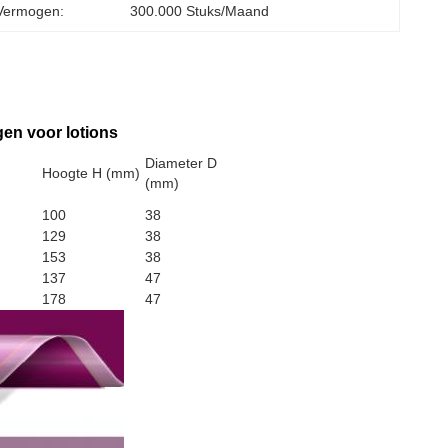
Vermogen:
300.000 Stuks/maand
gen voor lotions
Diameter D
Hoogte H (mm)
(mm)
100
38
129
38
153
38
137
47
178
47