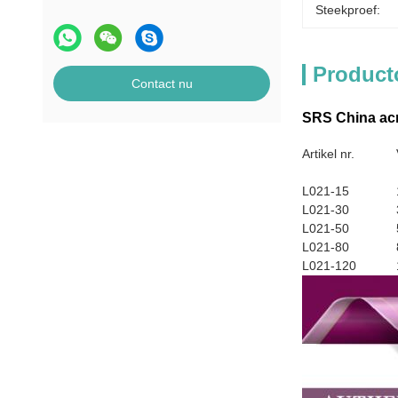
Steekproef:
Product
Contact nu
SRS China acr
Artikel nr.
L021-15
L021-30
L021-50
L021-80
L021-120