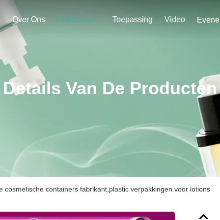
s
Over Ons
Toepassing
Video
Producten
Details Van De Producten
 cosmetische containers fabrikant,plastic verpakkingen voor lotions