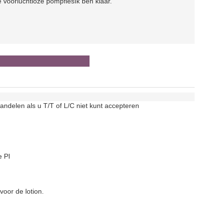
e voor
luchtloze pompfles
Ik ben klaar.
andelen als u T/T of L/C niet kunt accepteren
e PI
voor de lotion.