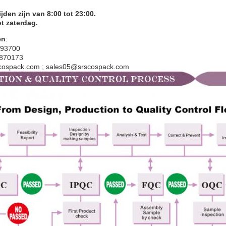
jden zijn van 8:00 tot 23:00.
t zaterdag.
en
:
993700
2870173
scospack.com ; sales05@srscospack.com