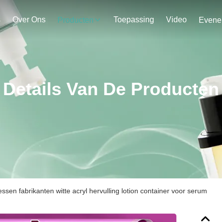
s
Over Ons
Toepassing
Video
Producten
Details Van De Producten
essen fabrikanten witte acryl hervulling lotion container voor serum