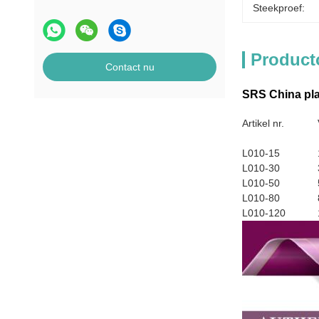
Steekproef:
Product
Contact nu
SRS China plas
Artikel nr.
L010-15
L010-30
L010-50
L010-80
L010-120