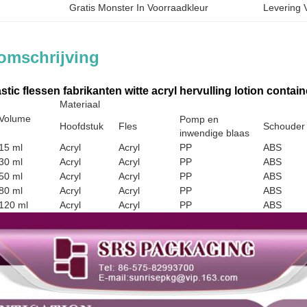
Gratis Monster In Voorraadkleur
Levering 
omschrijving
tic flessen fabrikanten witte acryl hervulling lotion contai
Materiaal
Volume
Pomp en
Hoofdstuk
Fles
Schouder
inwendige blaas
15 ml
Acryl
Acryl
PP
ABS
30 ml
Acryl
Acryl
PP
ABS
50 ml
Acryl
Acryl
PP
ABS
80 ml
Acryl
Acryl
PP
ABS
120 ml
Acryl
Acryl
PP
ABS