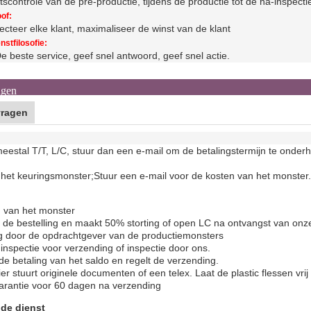
itscontrole van de pre-productie, tijdens de productie tot de na-inspecti
of:
cteer elke klant, maximaliseer de winst van de klant
nstfilosofie:
e beste service, geef snel antwoord, geef snel actie.
agen
vragen
estal T/T, L/C, stuur dan een e-mail om de betalingstermijn te onderh
het keuringsmonster;
Stuur een e-mail voor de kosten van het monster.
 van het monster
t de bestelling en maakt 50% storting of open LC na ontvangst van onz
 door de opdrachtgever van de productiemonsters
inspectie voor verzending of inspectie door ons.
 de betaling van het saldo en regelt de verzending.
er stuurt originele documenten of een telex. Laat de plastic flessen vrij 
garantie voor 60 dagen na verzending
 de dienst