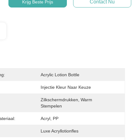
Contact Nu
Krijg Beste Prijs
ng:
Acrylic Lotion Bottle
Injectie Kleur Naar Keuze
Zilkschermdrukken, Warm 
Stempelen
teriaal:
Acryl, PP
Luxe Acryllotionfles