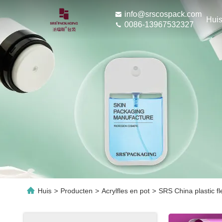
info@srscospack.com
Hui
0086-13967532327
Huis
>
Producten
>
Acrylfles en pot
>
SRS China plastic fl