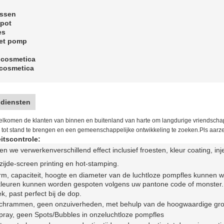
essen
epot
es
met pomp
 cosmetica
 cosmetica
 diensten
elkomen de klanten van binnen en buitenland van harte om langdurige vriendscha
 tot stand te brengen en een gemeenschappelijke ontwikkeling te zoeken.Pls aarzel
itscontrole:
nen we verwerken
verschillend effect inclusief f
roesten, kleur coating, i
zijde-screen printing en hot-stamping
.
m, capaciteit, hoogte en diameter van de luchtloze pompfles kunnen 
 kleuren kunnen worden gespoten volgens uw pantone code of monster.
ek, past perfect bij de dop.
chrammen, geen onzuiverheden, met behulp van de hoogwaardige gro
ray, geen Spots/Bubbles in onze
luchtloze pompfles