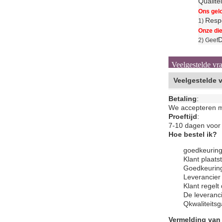
Qualite
Ons gelo
Respe
1)
Onze die
D
2) Geef
Veelgestelde vr
Veelgestelde 
Betaling
:
We accepteren me
Proeftijd
:
7-10 dagen voor 
Hoe bestel ik?
goedkeuring
Klant plaats
Goedkeuring
Leverancier 
Klant regelt
De leveranci
Q
kwaliteits
Vermelding van