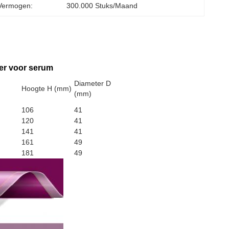
Vermogen:
300.000 Stuks/maand
ner voor serum
Diameter D
Hoogte H (mm)
(mm)
106
41
120
41
141
41
161
49
181
49