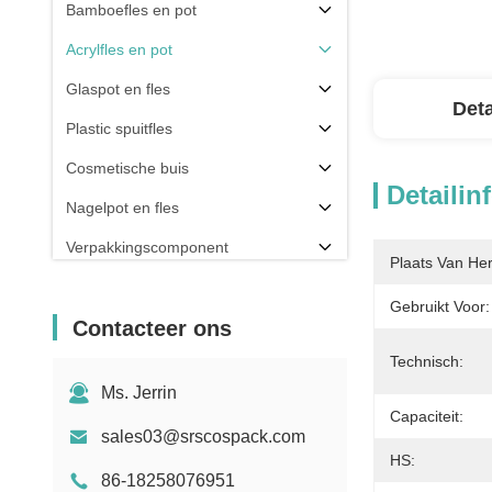
Bamboefles en pot
Acrylfles en pot
Glaspot en fles
Deta
Plastic spuitfles
Cosmetische buis
Detailin
Nagelpot en fles
Verpakkingscomponent
Plaats Van He
Anderen
Gebruikt Voor:
Contacteer ons
Technisch:
Ms. Jerrin
Capaciteit:
sales03@srscospack.com
HS:
86-18258076951