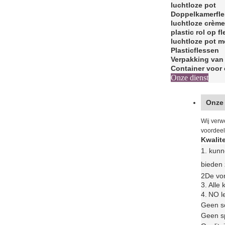
luchtloze pot
Doppelkamerfl
luchtloze crèm
plastic rol op fl
luchtloze pot 
Plasticflessen
Verpakking van
Container voor
Onze dienst
Onze
Wij verw
voordeel
Kwalite
1. kun
bieden 
2De vor
3.
Alle
4.
N
O l
Geen s
Geen sp