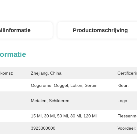
ilinformatie
Productomschrijving
formatie
rkomst:
Zhejiang, China
Certificeri
Oogcrème, Ooggel, Lotion, Serum
Kleur:
Metalen, Schilderen
Logo:
15 Ml, 30 Ml, 50 Ml, 80 Ml, 120 Ml
Flessenma
3923300000
Voordeel: