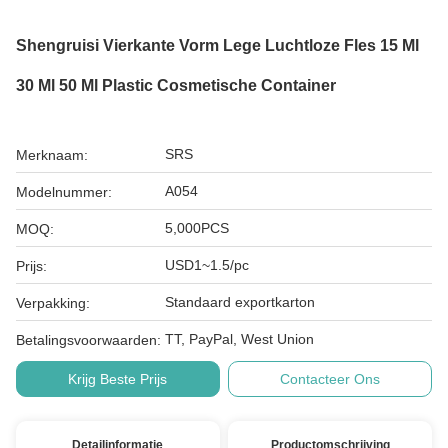
Shengruisi Vierkante Vorm Lege Luchtloze Fles 15 Ml
30 Ml 50 Ml Plastic Cosmetische Container
SRS
Merknaam:
A054
Modelnummer:
5,000PCS
MOQ:
USD1~1.5/pc
Prijs:
Standaard exportkarton
Verpakking:
TT, PayPal, West Union
Betalingsvoorwaarden:
Krijg Beste Prijs
Contacteer Ons
Detailinformatie
Productomschrijving