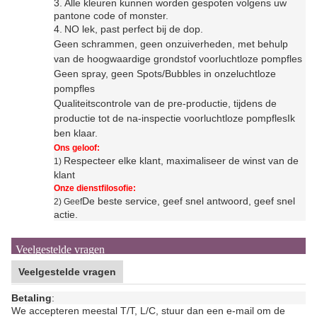
3.
Alle kleuren kunnen worden gespoten volgens uw
pantone code of monster.
4.
N
O lek, past perfect bij de dop.
Geen schrammen, geen onzuiverheden, met behulp
van de hoogwaardige grondstof voor
luchtloze pompfles
Geen spray, geen Spots/Bubbles in onze
luchtloze
pompfles
Qualiteitscontrole van de pre-productie, tijdens de
productie tot de na-inspectie voor
luchtloze pompfles
Ik
ben klaar.
Ons geloof:
Respecteer elke klant, maximaliseer de winst van de
1)
klant
Onze dienstfilosofie:
De beste service, geef snel antwoord, geef snel
2) Geef
actie.
Veelgestelde vragen
Veelgestelde vragen
Betaling
:
We accepteren meestal T/T, L/C, stuur dan een e-mail om de