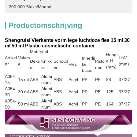
300.000 Stuks/maand
Productomschrijving
Shengruisi Vierkante vorm lege luchtloze fles 15 ml 30
ml 50 ml Plastic cosmetische container
Materiaal
Hoogt
Artikel
Volum
L*W
Innerlij
e H
Deks
Knikk
Schoud
Pisto
nr.
e
(mm)
Fles
ke
(mm)
el
er
er
nen
blaas
A054-
Alumi
15 ml
ABS
ABS
Acryl
PP
PE
98
37*37
15
nium
A054-
Alumi
30 ml
ABS
ABS
Acryl
PP
PE
125
37*37
30
nium
A054-
Alumi
50 ml
ABS
ABS
Acryl
PP
PE
164
37*37
50
nium