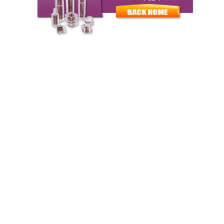
Snel contact
Adres
19F Kaili Building, Baiguan Street, Shangyu Zhejiang, China
312300
Tel.
86--18258076951
E-mail
sales03@srscospack.com