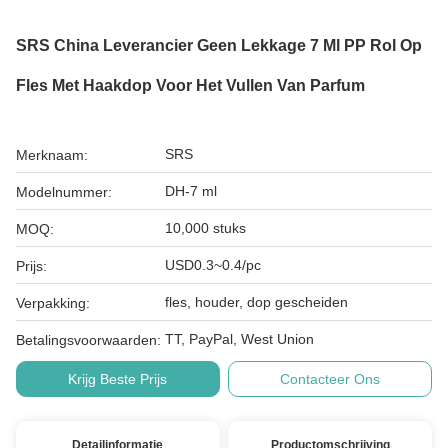
SRS China Leverancier Geen Lekkage 7 Ml PP Rol Op
Fles Met Haakdop Voor Het Vullen Van Parfum
SRS
Merknaam:
DH-7 ml
Modelnummer:
10,000 stuks
MOQ:
USD0.3~0.4/pc
Prijs:
fles, houder, dop gescheiden
Verpakking:
TT, PayPal, West Union
Betalingsvoorwaarden:
Krijg Beste Prijs
Contacteer Ons
Detailinformatie
Productomschrijving