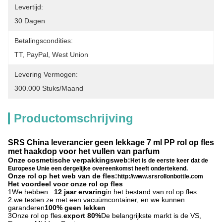
Levertijd:
30 Dagen
Betalingscondities:
TT, PayPal, West Union
Levering Vermogen:
300.000 Stuks/maand
Productomschrijving
SRS China leverancier geen lekkage 7 ml PP rol op fles
met haakdop voor het vullen van parfum
Onze cosmetische verpakkingsweb:
Het is de eerste keer dat de
Europese Unie een dergelijke overeenkomst heeft ondertekend.
Onze rol op het web van de fles:
http://www.srsrollonbottle.com
Het voordeel voor onze rol op fles
1We hebben...
12 jaar ervaring
in het bestand van rol op fles
2.we testen ze met een vacuümcontainer, en we kunnen
garanderen
100% geen lekken
3Onze rol op fles.
export 80%
De belangrijkste markt is de VS,