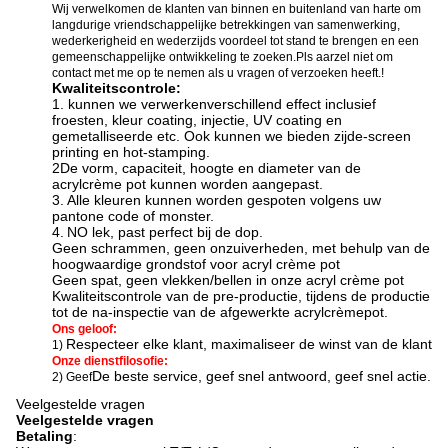
Wij verwelkomen de klanten van binnen en buitenland van harte om
langdurige vriendschappelijke betrekkingen van samenwerking,
wederkerigheid en wederzijds voordeel tot stand te brengen en een
gemeenschappelijke ontwikkeling te zoeken.Pls aarzel niet om
contact met me op te nemen als u vragen of verzoeken heeft.!
Kwaliteitscontrole:
1. kunnen we verwerken
verschillend effect inclusief
f
roesten, kleur coating, injectie, UV coating en
gemetalliseerde etc. Ook kunnen we bieden zijde-screen
printing en hot-stamping
.
2De vorm, capaciteit, hoogte en diameter van de
acrylcrème pot kunnen worden aangepast.
3.
Alle kleuren kunnen worden gespoten volgens uw
pantone code of monster.
4.
N
O lek, past perfect bij de dop.
Geen schrammen, geen onzuiverheden, met behulp van de
hoogwaardige grondstof voor acryl crème pot
Geen spat, geen vlekken/bellen in onze acryl crème pot
Kwaliteitscontrole van de pre-productie, tijdens de productie
tot de na-inspectie van de afgewerkte acrylcrèmepot.
Ons geloof:
Respecteer elke klant, maximaliseer de winst van de klant
1)
Onze dienstfilosofie:
De beste service, geef snel antwoord, geef snel actie.
2) Geef
Veelgestelde vragen
Veelgestelde vragen
Betaling
: