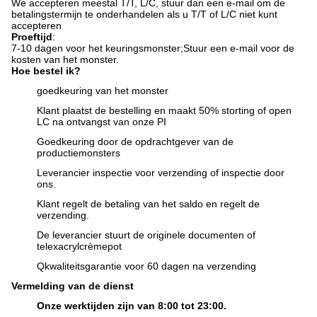
We accepteren meestal T/T, L/C, stuur dan een e-mail om de
betalingstermijn te onderhandelen als u T/T of L/C niet kunt
accepteren
Proeftijd
:
7-10 dagen voor het keuringsmonster;
Stuur een e-mail voor de
kosten van het monster.
Hoe bestel ik?
goedkeuring van het monster
Klant plaatst de bestelling en maakt 50% storting of open
LC na ontvangst van onze PI
Goedkeuring door de opdrachtgever van de
productiemonsters
Leverancier inspectie voor verzending of inspectie door
ons.
Klant regelt de betaling van het saldo en regelt de
verzending.
De leverancier stuurt de originele documenten of
telex
acrylcrèmepot
Q
kwaliteitsgarantie voor 60 dagen na verzending
Vermelding van de dienst
Onze werktijden zijn van 8:00 tot 23:00.