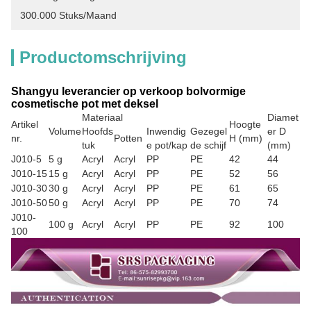
300.000 Stuks/maand
Productomschrijving
Shangyu leverancier op verkoop bolvormige
cosmetische pot met deksel
Materiaal
Diamet
Artikel
Hoogte
Volume
Hoofds
Inwendig
Gezegel
er D
nr.
Potten
H (mm)
tuk
e pot/kap
de schijf
(mm)
J010-5
5 g
Acryl
Acryl
PP
PE
42
44
J010-15
15 g
Acryl
Acryl
PP
PE
52
56
J010-30
30 g
Acryl
Acryl
PP
PE
61
65
J010-50
50 g
Acryl
Acryl
PP
PE
70
74
J010-
100 g
Acryl
Acryl
PP
PE
92
100
100