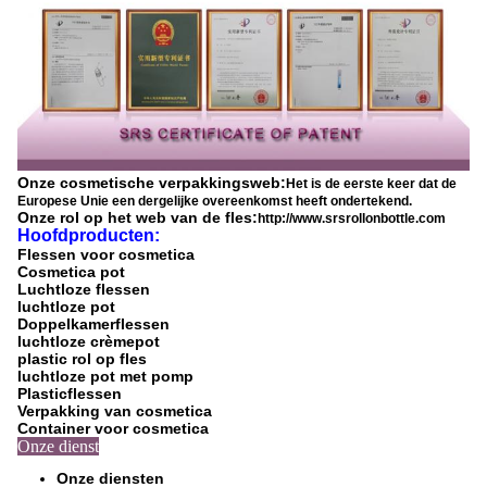
Onze cosmetische verpakkingsweb:
Het is de eerste keer dat de
Europese Unie een dergelijke overeenkomst heeft ondertekend.
Onze rol op het web van de fles:
http://www.srsrollonbottle.com
Hoofdproducten:
Flessen voor cosmetica
Cosmetica pot
Luchtloze flessen
luchtloze pot
Doppelkamerflessen
luchtloze crèmepot
plastic rol op fles
luchtloze pot met pomp
Plasticflessen
Verpakking van cosmetica
Container voor cosmetica
Onze dienst
Onze diensten