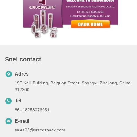
Snel contact
Adres
19F Kaili Building, Baiguan Street, Shangyu Zhejiang, China
312300
Tel.
86--18258076951
E-mail
sales03@srscospack.com