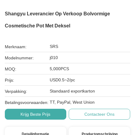
Shangyu Leverancier Op Verkoop Bolvormige
Cosmetische Pot Met Deksel
SRS
Merknaam:
j010
Modelnummer:
5,000PCS
MOQ:
USD0.5~2/pc
Prijs:
Standaard exportkarton
Verpakking:
TT, PayPal, West Union
Betalingsvoorwaarden:
Krijg Beste Prijs
Contacteer Ons
Detailinformatie
Productomschrijving