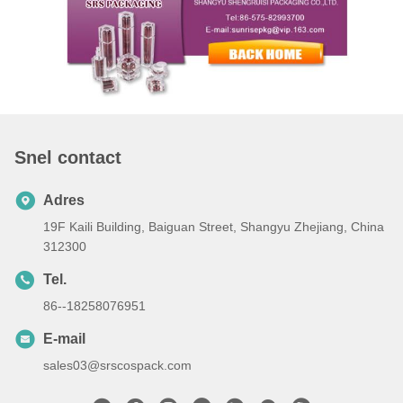
Snel contact
Adres
19F Kaili Building, Baiguan Street, Shangyu Zhejiang, China
312300
Tel.
86--18258076951
E-mail
sales03@srscospack.com