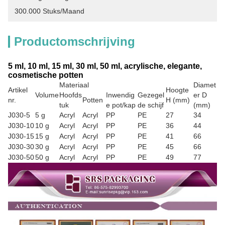
300.000 Stuks/maand
Productomschrijving
5 ml, 10 ml, 15 ml, 30 ml, 50 ml, acrylische, elegante,
cosmetische potten
Materiaal
Diamet
Artikel
Hoogte
Volume
Hoofds
Inwendig
Gezegel
er D
nr.
Potten
H (mm)
tuk
e pot/kap
de schijf
(mm)
J030-5
5 g
Acryl
Acryl
PP
PE
27
34
J030-10
10 g
Acryl
Acryl
PP
PE
36
44
J030-15
15 g
Acryl
Acryl
PP
PE
41
66
J030-30
30 g
Acryl
Acryl
PP
PE
45
66
J030-50
50 g
Acryl
Acryl
PP
PE
49
77