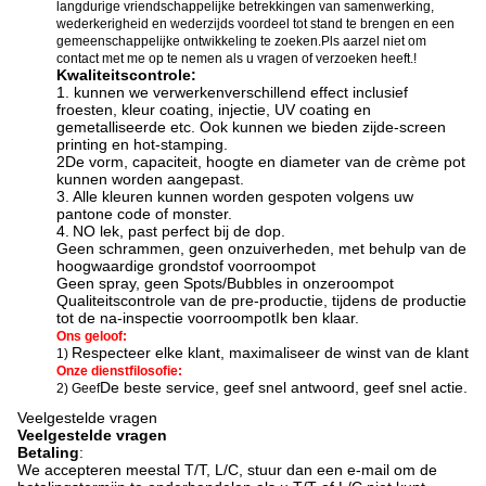
langdurige vriendschappelijke betrekkingen van samenwerking,
wederkerigheid en wederzijds voordeel tot stand te brengen en een
gemeenschappelijke ontwikkeling te zoeken.Pls aarzel niet om
contact met me op te nemen als u vragen of verzoeken heeft.!
Kwaliteitscontrole:
1. kunnen we verwerken
verschillend effect inclusief
f
roesten, kleur coating, injectie, UV coating en
gemetalliseerde etc. Ook kunnen we bieden zijde-screen
printing en hot-stamping
.
2De vorm, capaciteit, hoogte en diameter van de crème pot
kunnen worden aangepast.
3.
Alle kleuren kunnen worden gespoten volgens uw
pantone code of monster.
4.
N
O lek, past perfect bij de dop.
Geen schrammen, geen onzuiverheden, met behulp van de
hoogwaardige grondstof voor
roompot
Geen spray, geen Spots/Bubbles in onze
roompot
Qualiteitscontrole van de pre-productie, tijdens de productie
tot de na-inspectie voor
roompot
Ik ben klaar.
Ons geloof:
Respecteer elke klant, maximaliseer de winst van de klant
1)
Onze dienstfilosofie:
De beste service, geef snel antwoord, geef snel actie.
2) Geef
Veelgestelde vragen
Veelgestelde vragen
Betaling
:
We accepteren meestal T/T, L/C, stuur dan een e-mail om de