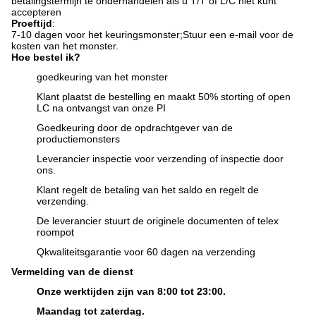
betalingstermijn te onderhandelen als u T/T of L/C niet kunt
accepteren
Proeftijd
:
7-10 dagen voor het keuringsmonster;
Stuur een e-mail voor de
kosten van het monster.
Hoe bestel ik?
goedkeuring van het monster
Klant plaatst de bestelling en maakt 50% storting of open
LC na ontvangst van onze PI
Goedkeuring door de opdrachtgever van de
productiemonsters
Leverancier inspectie voor verzending of inspectie door
ons.
Klant regelt de betaling van het saldo en regelt de
verzending.
De leverancier stuurt de originele documenten of telex
roompot
Q
kwaliteitsgarantie voor 60 dagen na verzending
Vermelding van de dienst
Onze werktijden zijn van 8:00 tot 23:00.
Maandag tot zaterdag.