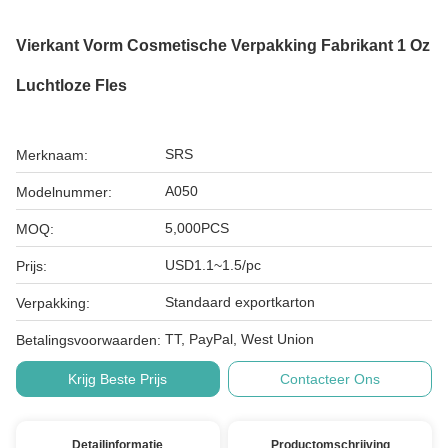
Vierkant Vorm Cosmetische Verpakking Fabrikant 1 Oz
Luchtloze Fles
SRS
Merknaam:
A050
Modelnummer:
5,000PCS
MOQ:
USD1.1~1.5/pc
Prijs:
Standaard exportkarton
Verpakking:
TT, PayPal, West Union
Betalingsvoorwaarden:
Krijg Beste Prijs
Contacteer Ons
Detailinformatie
Productomschrijving