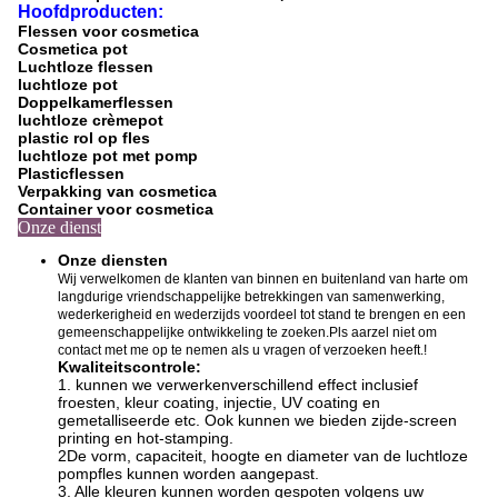
Hoofdproducten:
Flessen voor cosmetica
Cosmetica pot
Luchtloze flessen
luchtloze pot
Doppelkamerflessen
luchtloze crèmepot
plastic rol op fles
luchtloze pot met pomp
Plasticflessen
Verpakking van cosmetica
Container voor cosmetica
Onze dienst
Onze diensten
Wij verwelkomen de klanten van binnen en buitenland van harte om
langdurige vriendschappelijke betrekkingen van samenwerking,
wederkerigheid en wederzijds voordeel tot stand te brengen en een
gemeenschappelijke ontwikkeling te zoeken.Pls aarzel niet om
contact met me op te nemen als u vragen of verzoeken heeft.!
Kwaliteitscontrole:
1. kunnen we verwerken
verschillend effect inclusief
f
roesten, kleur coating, injectie, UV coating en
gemetalliseerde etc. Ook kunnen we bieden zijde-screen
printing en hot-stamping
.
2De vorm, capaciteit, hoogte en diameter van de luchtloze
pompfles kunnen worden aangepast.
3.
Alle kleuren kunnen worden gespoten volgens uw