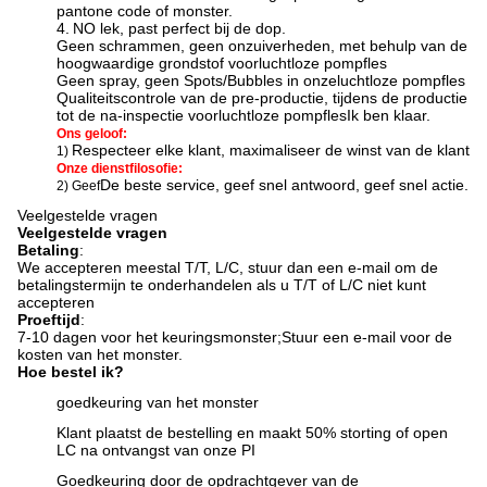
pantone code of monster.
4.
N
O lek, past perfect bij de dop.
Geen schrammen, geen onzuiverheden, met behulp van de
hoogwaardige grondstof voor
luchtloze pompfles
Geen spray, geen Spots/Bubbles in onze
luchtloze pompfles
Qualiteitscontrole van de pre-productie, tijdens de productie
tot de na-inspectie voor
luchtloze pompfles
Ik ben klaar.
Ons geloof:
Respecteer elke klant, maximaliseer de winst van de klant
1)
Onze dienstfilosofie:
De beste service, geef snel antwoord, geef snel actie.
2) Geef
Veelgestelde vragen
Veelgestelde vragen
Betaling
:
We accepteren meestal T/T, L/C, stuur dan een e-mail om de
betalingstermijn te onderhandelen als u T/T of L/C niet kunt
accepteren
Proeftijd
:
7-10 dagen voor het keuringsmonster;
Stuur een e-mail voor de
kosten van het monster.
Hoe bestel ik?
goedkeuring van het monster
Klant plaatst de bestelling en maakt 50% storting of open
LC na ontvangst van onze PI
Goedkeuring door de opdrachtgever van de