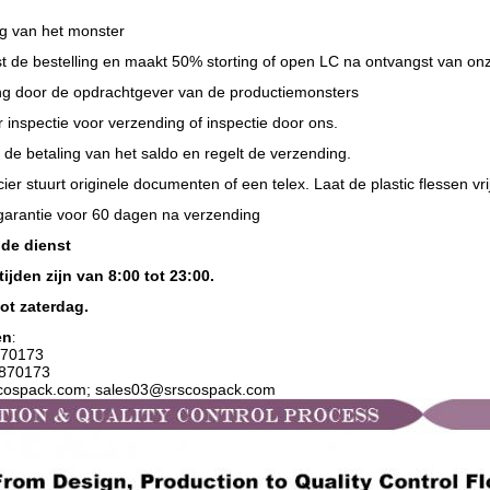
g van het monster
st de bestelling en maakt 50% storting of open LC na ontvangst van on
g door de opdrachtgever van de productiemonsters
 inspectie voor verzending of inspectie door ons.
t de betaling van het saldo en regelt de verzending.
ier stuurt originele documenten of een telex. Laat de plastic flessen vrij
sgarantie voor 60 dagen na verzending
 de dienst
ijden zijn van 8:00 tot 23:00.
ot zaterdag.
en
:
70173
2870173
scospack.com; sales03@srscospack.com