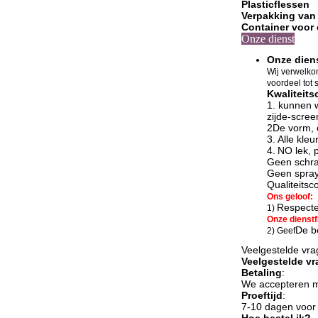
Plasticflessen
Verpakking van
Container voor
Onze dienst
Onze dien
Wij verwelko
voordeel tot
Kwaliteits
1. kunnen 
zijde-scree
2De vorm, 
3.
Alle kle
4.
N
O lek, 
Geen schra
Geen spray
Qualiteitsc
Ons geloof:
Respectee
1)
Onze dienstfi
De be
2) Geef
Veelgestelde vr
Veelgestelde v
Betaling
:
We accepteren me
Proeftijd
:
7-10 dagen voor 