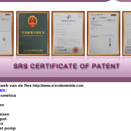
 web van de fles:
http://www.srsrollonbottle.com
en:
osmetica
en
essen
epot
es
met pomp