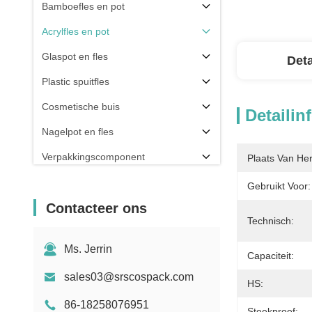
Bamboefles en pot
Acrylfles en pot
Glaspot en fles
Deta
Plastic spuitfles
Cosmetische buis
Detailin
Nagelpot en fles
Verpakkingscomponent
Plaats Van He
Anderen
Gebruikt Voor:
Contacteer ons
Technisch:
Ms. Jerrin
Capaciteit:
sales03@srscospack.com
HS:
86-18258076951
Steekproef: