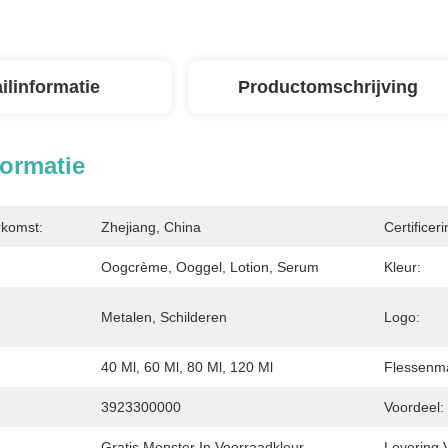
ilinformatie
Productomschrijving
formatie
rkomst:
Zhejiang, China
Certificeri
Oogcrème, Ooggel, Lotion, Serum
Kleur:
Metalen, Schilderen
Logo:
40 Ml, 60 Ml, 80 Ml, 120 Ml
Flessenma
3923300000
Voordeel:
Gratis Monster In Voorraadkleur
Levering 