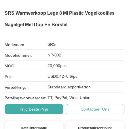
SRS Warmverkoop Lege 8 Ml Plastic Vogelkooifles
Nagelgel Met Dop En Borstel
SRS
Merknaam:
NP-002
Modelnummer:
20,000pcs
MOQ:
USD0.42~0.6/pc
Prijs:
Standaard exportkarton
Verpakking:
TT, PayPal, West Union
Betalingsvoorwaarden:
Krijg Beste Prijs
Contacteer Ons
Detailinformatie
Productomschrijving