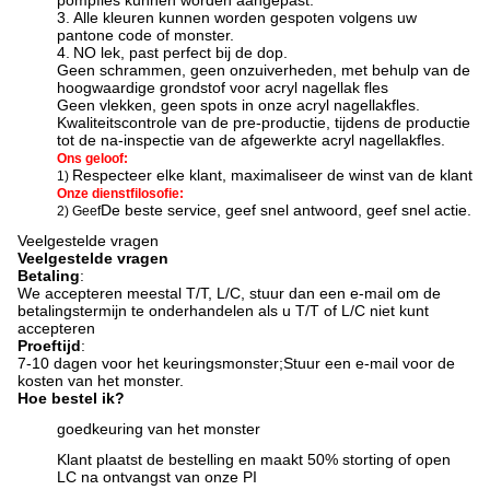
pompfles kunnen worden aangepast.
3.
Alle kleuren kunnen worden gespoten volgens uw
pantone code of monster.
4.
N
O lek, past perfect bij de dop.
Geen schrammen, geen onzuiverheden, met behulp van de
hoogwaardige grondstof voor acryl nagellak fles
Geen vlekken, geen spots in onze acryl nagellakfles.
Kwaliteitscontrole van de pre-productie, tijdens de productie
tot de na-inspectie van de afgewerkte acryl nagellakfles.
Ons geloof:
Respecteer elke klant, maximaliseer de winst van de klant
1)
Onze dienstfilosofie:
De beste service, geef snel antwoord, geef snel actie.
2) Geef
Veelgestelde vragen
Veelgestelde vragen
Betaling
:
We accepteren meestal T/T, L/C, stuur dan een e-mail om de
betalingstermijn te onderhandelen als u T/T of L/C niet kunt
accepteren
Proeftijd
:
7-10 dagen voor het keuringsmonster;
Stuur een e-mail voor de
kosten van het monster.
Hoe bestel ik?
goedkeuring van het monster
Klant plaatst de bestelling en maakt 50% storting of open
LC na ontvangst van onze PI