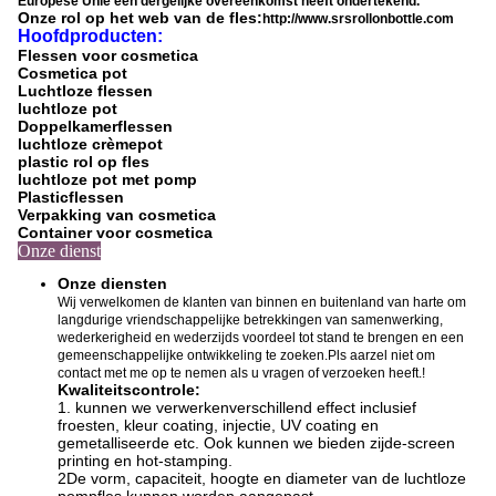
Europese Unie een dergelijke overeenkomst heeft ondertekend.
Onze rol op het web van de fles:
http://www.srsrollonbottle.com
Hoofdproducten:
Flessen voor cosmetica
Cosmetica pot
Luchtloze flessen
luchtloze pot
Doppelkamerflessen
luchtloze crèmepot
plastic rol op fles
luchtloze pot met pomp
Plasticflessen
Verpakking van cosmetica
Container voor cosmetica
Onze dienst
Onze diensten
Wij verwelkomen de klanten van binnen en buitenland van harte om
langdurige vriendschappelijke betrekkingen van samenwerking,
wederkerigheid en wederzijds voordeel tot stand te brengen en een
gemeenschappelijke ontwikkeling te zoeken.Pls aarzel niet om
contact met me op te nemen als u vragen of verzoeken heeft.!
Kwaliteitscontrole:
1. kunnen we verwerken
verschillend effect inclusief
f
roesten, kleur coating, injectie, UV coating en
gemetalliseerde etc. Ook kunnen we bieden zijde-screen
printing en hot-stamping
.
2De vorm, capaciteit, hoogte en diameter van de luchtloze