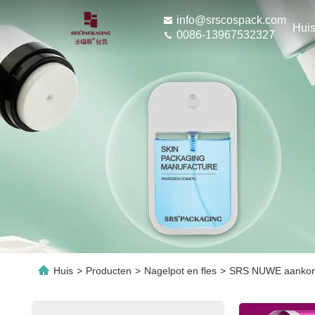
info@srscospack.com
Hui
0086-13967532327
Huis
>
Producten
>
Nagelpot en fles
>
SRS NUWE aankomst 