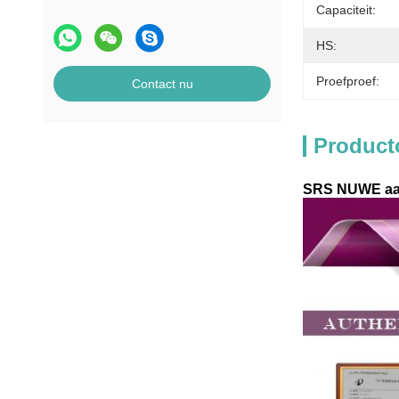
Capaciteit:
HS:
Proefproef:
Contact nu
Product
SRS NUWE aank