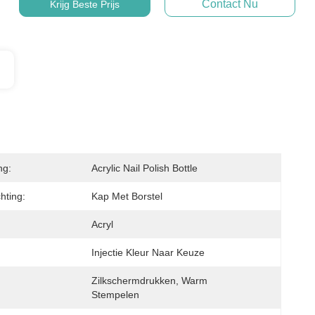
Contact Nu
Krijg Beste Prijs
ng:
Acrylic Nail Polish Bottle
hting:
Kap Met Borstel
Acryl
Injectie Kleur Naar Keuze
Zilkschermdrukken, Warm 
Stempelen