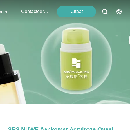
Contacteer Ons
Citaat
Evenementen
SRS NUWE Aankomst Acrylroze Ovaal