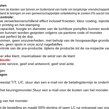
sten
men de klanten van binnen en buitenland van harte om langdurige vriendschappel
 stand te brengen en een gemeenschappelijke ontwikkeling te zoeken.Pls aarzel nie
controle:
we verwerken
verschillend effect inclusief f
roesten, kleur coating, injec
n printing en hot-stamping
.
capaciteit, hoogte en diameter van de luchtloze pompfles kunnen wor
uren kunnen worden gespoten volgens uw pantone code of monster.
past perfect bij de dop.
mmen, geen onzuiverheden, met behulp van de hoogwaardige grondstof
n, geen spots in onze acryl nagellakfles.
ontrole van de pre-productie, tijdens de productie tot de na-inspectie v
r elke klant, maximaliseer de winst van de klant
losofie:
ste service, geef snel antwoord, geef snel actie.
agen
ragen
estal T/T, L/C, stuur dan een e-mail om de betalingstermijn te onderh
het keuringsmonster;
Stuur een e-mail voor de kosten van het monster.
g van het monster
st de bestelling en maakt 50% storting of open LC na ontvangst van on