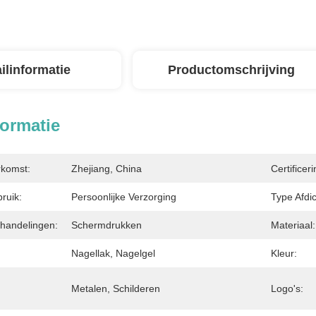
ilinformatie
Productomschrijving
formatie
rkomst:
Zhejiang, China
Certificeri
ruik:
Persoonlijke Verzorging
Type Afdic
handelingen:
Schermdrukken
Materiaal:
Nagellak, Nagelgel
Kleur:
Metalen, Schilderen
Logo's: