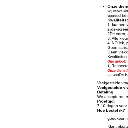
Onze dien
Wij verwelko
voordeel tot
Kwaliteits
1. kunnen 
zijde-scree
2De vorm, 
3.
Alle kle
4.
N
O lek, 
Geen schra
Geen vlekke
Kwaliteitsc
Ons geloof:
Respectee
1)
Onze dienstfi
De be
2) Geef
Veelgestelde vr
Veelgestelde v
Betaling
:
We accepteren me
Proeftijd
:
7-10 dagen voor 
Hoe bestel ik?
goedkeurin
Klant plaat