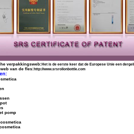
che verpakkingsweb:
Het is de eerste keer dat de Europese Unie een derge
 web van de fles:
http://www.srsrollonbottle.com
en:
osmetica
en
essen
epot
es
met pomp
 cosmetica
 cosmetica