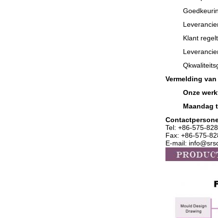
Goedkeurin
Leverancier
Klant regel
Leverancier
Q
kwaliteit
Vermelding van
Onze werkt
Maandag t
Contactperson
Tel: +86-575-
828
Fax: +86-575-8
E-mail: info@sr