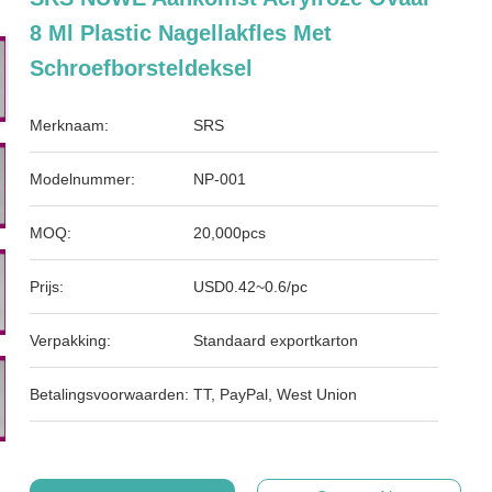
8 Ml Plastic Nagellakfles Met
Schroefborsteldeksel
Merknaam:
SRS
Modelnummer:
NP-001
MOQ:
20,000pcs
Prijs:
USD0.42~0.6/pc
Verpakking:
Standaard exportkarton
Betalingsvoorwaarden:
TT, PayPal, West Union