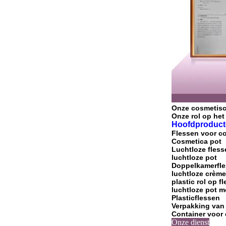
Onze cosmetis
Onze rol op het
Hoofdproduct
Flessen voor c
Cosmetica pot
Luchtloze fless
luchtloze pot
Doppelkamerfl
luchtloze crèm
plastic rol op fl
luchtloze pot 
Plasticflessen
Verpakking van
Container voor
Onze dienst