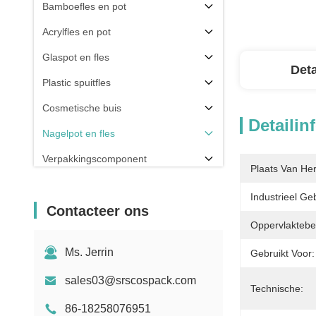
Bamboefles en pot
Acrylfles en pot
Glaspot en fles
Deta
Plastic spuitfles
Cosmetische buis
Detailin
Nagelpot en fles
Verpakkingscomponent
Plaats Van He
Anderen
Industrieel Geb
Contacteer ons
Oppervlaktebe
Ms. Jerrin
Gebruikt Voor:
sales03@srscospack.com
Technische:
86-18258076951