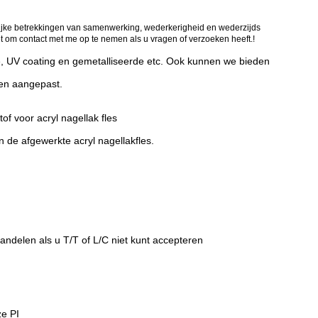
ijke betrekkingen van samenwerking, wederkerigheid en wederzijds
t om contact met me op te nemen als u vragen of verzoeken heeft.!
tie, UV coating en gemetalliseerde etc. Ook kunnen we bieden
den aangepast.
 voor acryl nagellak fles
an de afgewerkte acryl nagellakfles.
andelen als u T/T of L/C niet kunt accepteren
ze PI