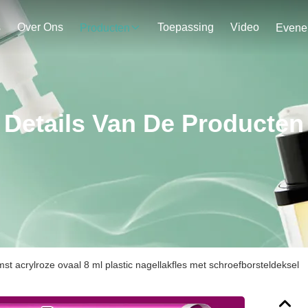
s
Over Ons
Toepassing
Video
Producten
Details Van De Producten
acrylroze ovaal 8 ml plastic nagellakfles met schroefborsteldeksel