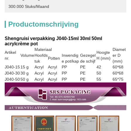
300.000 Stuks/maand
Productomschrijving
Shengruisi verpakking J040-15ml 30ml 50ml
acrylcrème pot
Materiaal
Diamet
Artikel
Hoogte
Volume
Hoofds
Inwendig
Gezegel
er D
nr.
Potten
H (mm)
tuk
e pot/kap
de schijf
(mm)
J040-15
15 g
Acryl
Acryl
PP
PE
42
60*68
J040-30
30 g
Acryl
Acryl
PP
PE
50
60*68
J040-50
50 g
Acryl
Acryl
PP
PE
55
65*75