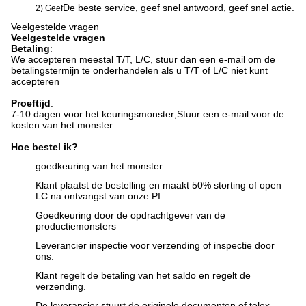
De beste service, geef snel antwoord, geef snel actie.
2) Geef
Veelgestelde vragen
Veelgestelde vragen
Betaling
:
We accepteren meestal T/T, L/C, stuur dan een e-mail om de
betalingstermijn te onderhandelen als u T/T of L/C niet kunt
accepteren
Proeftijd
:
7-10 dagen voor het keuringsmonster;
Stuur een e-mail voor de
kosten van het monster.
Hoe bestel ik?
goedkeuring van het monster
Klant plaatst de bestelling en maakt 50% storting of open
LC na ontvangst van onze PI
Goedkeuring door de opdrachtgever van de
productiemonsters
Leverancier inspectie voor verzending of inspectie door
ons.
Klant regelt de betaling van het saldo en regelt de
verzending.
De leverancier stuurt de originele documenten of telex