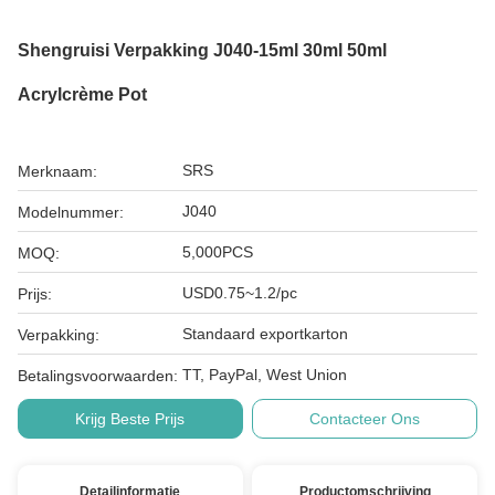
Shengruisi Verpakking J040-15ml 30ml 50ml
Acrylcrème Pot
SRS
Merknaam:
J040
Modelnummer:
5,000PCS
MOQ:
USD0.75~1.2/pc
Prijs:
Standaard exportkarton
Verpakking:
TT, PayPal, West Union
Betalingsvoorwaarden:
Krijg Beste Prijs
Contacteer Ons
Detailinformatie
Productomschrijving