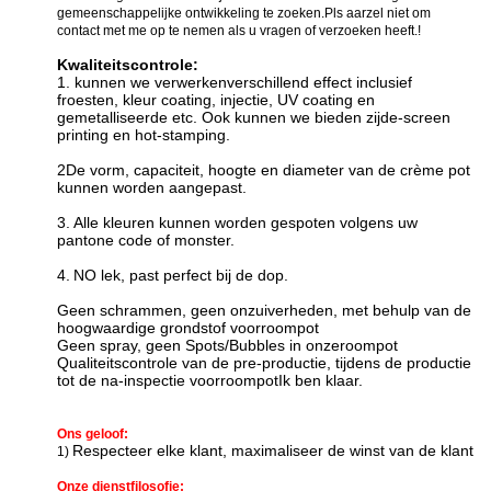
gemeenschappelijke ontwikkeling te zoeken.Pls aarzel niet om
contact met me op te nemen als u vragen of verzoeken heeft.!
Kwaliteitscontrole:
1. kunnen we verwerken
verschillend effect inclusief
f
roesten, kleur coating, injectie, UV coating en
gemetalliseerde etc. Ook kunnen we bieden zijde-screen
printing en hot-stamping
.
2De vorm, capaciteit, hoogte en diameter van de crème pot
kunnen worden aangepast.
3.
Alle kleuren kunnen worden gespoten volgens uw
pantone code of monster.
4.
N
O lek, past perfect bij de dop.
Geen schrammen, geen onzuiverheden, met behulp van de
hoogwaardige grondstof voor
roompot
Geen spray, geen Spots/Bubbles in onze
roompot
Qualiteitscontrole van de pre-productie, tijdens de productie
tot de na-inspectie voor
roompot
Ik ben klaar.
Ons geloof:
Respecteer elke klant, maximaliseer de winst van de klant
1)
Onze dienstfilosofie: