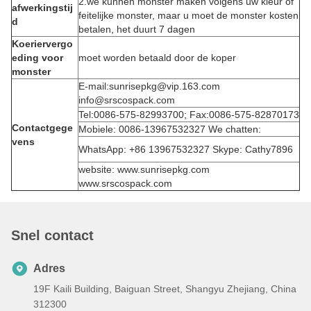
2.we kunnen monster maken volgens uw kleur of
afwerkingstij
feitelijke monster, maar u moet de monster kosten
d
betalen, het duurt 7 dagen
Koeriervergo
eding voor
moet worden betaald door de koper
monster
E-mail:sunrisepkg@vip.163.com
info@srscospack.com
Tel:0086-575-82993700; Fax:0086-575-82870173
Contactgege
Mobiele: 0086-13967532327 We chatten:
vens
WhatsApp: +86 13967532327 Skype: Cathy7896
website: www.sunrisepkg.com
www.srscospack.com
Snel contact
Adres
19F Kaili Building, Baiguan Street, Shangyu Zhejiang, China
312300