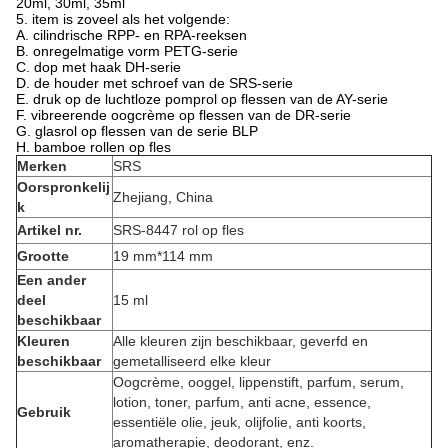
20ml, 30ml, 35ml
5. item is zoveel als het volgende:
A. cilindrische RPP- en RPA-reeksen
B. onregelmatige vorm PETG-serie
C. dop met haak DH-serie
D. de houder met schroef van de SRS-serie
E. druk op de luchtloze pomprol op flessen van de AY-serie
F. vibreerende oogcrème op flessen van de DR-serie
G. glasrol op flessen van de serie BLP
H. bamboe rollen op fles
Merken
SRS
Oorspronkelij
Zhejiang, China
k
Artikel nr.
SRS-8447 rol op fles
Grootte
19 mm*114 mm
Een ander
deel
15 ml
beschikbaar
Kleuren
Alle kleuren zijn beschikbaar, geverfd en
beschikbaar
gemetalliseerd elke kleur
Oogcrème, ooggel, lippenstift, parfum, serum,
lotion, toner, parfum, anti acne, essence,
Gebruik
essentiële olie, jeuk, olijfolie, anti koorts,
aromatherapie, deodorant, enz.