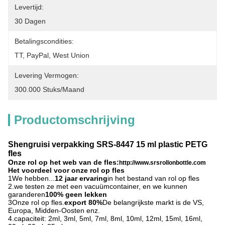
Levertijd:
30 Dagen
Betalingscondities:
TT, PayPal, West Union
Levering Vermogen:
300.000 Stuks/maand
Productomschrijving
Shengruisi verpakking SRS-8447 15 ml plastic PETG
fles
Onze rol op het web van de fles:
http://www.srsrollonbottle.com
Het voordeel voor onze rol op fles
1We hebben...
12 jaar ervaring
in het bestand van rol op fles
2.we testen ze met een vacuümcontainer, en we kunnen
garanderen
100% geen lekken
3Onze rol op fles.
export 80%
De belangrijkste markt is de VS,
Europa, Midden-Oosten enz.
4.capaciteit: 2ml, 3ml, 5ml, 7ml, 8ml, 10ml, 12ml, 15ml, 16ml,