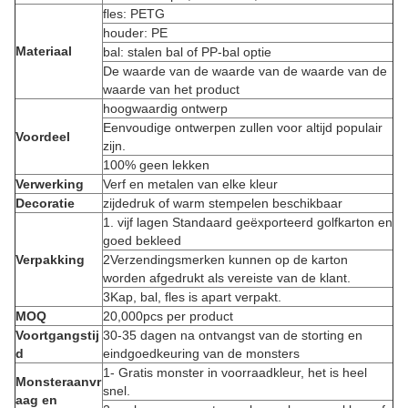
fles: PETG
houder: PE
Materiaal
bal: stalen bal of PP-bal optie
De waarde van de waarde van de waarde van de
waarde van het product
hoogwaardig ontwerp
Eenvoudige ontwerpen zullen voor altijd populair
Voordeel
zijn.
100% geen lekken
Verwerking
Verf en metalen van elke kleur
Decoratie
zijdedruk of warm stempelen beschikbaar
1. vijf lagen Standaard geëxporteerd golfkarton en
goed bekleed
Verpakking
2Verzendingsmerken kunnen op de karton
worden afgedrukt als vereiste van de klant.
3Kap, bal, fles is apart verpakt.
MOQ
20,000pcs per product
Voortgangstij
30-35 dagen na ontvangst van de storting en
d
eindgoedkeuring van de monsters
1- Gratis monster in voorraadkleur, het is heel
Monsteraanvr
snel.
aag en