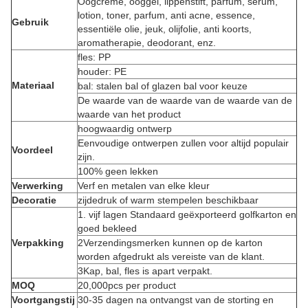
Oogcrème, ooggel, lippenstift, parfum, serum,
lotion, toner, parfum, anti acne, essence,
Gebruik
essentiële olie, jeuk, olijfolie, anti koorts,
aromatherapie, deodorant, enz.
fles: PP
houder: PE
Materiaal
bal: stalen bal of glazen bal voor keuze
De waarde van de waarde van de waarde van de
waarde van het product
hoogwaardig ontwerp
Eenvoudige ontwerpen zullen voor altijd populair
Voordeel
zijn.
100% geen lekken
Verwerking
Verf en metalen van elke kleur
Decoratie
zijdedruk of warm stempelen beschikbaar
1. vijf lagen Standaard geëxporteerd golfkarton en
goed bekleed
Verpakking
2Verzendingsmerken kunnen op de karton
worden afgedrukt als vereiste van de klant.
3Kap, bal, fles is apart verpakt.
MOQ
20,000pcs per product
Voortgangstij
30-35 dagen na ontvangst van de storting en