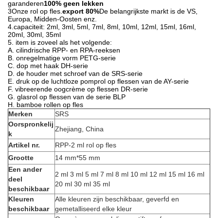
garanderen
100% geen lekken
3Onze rol op fles.
export 80%
De belangrijkste markt is de VS,
Europa, Midden-Oosten enz.
4.capaciteit: 2ml, 3ml, 5ml, 7ml, 8ml, 10ml, 12ml, 15ml, 16ml,
20ml, 30ml, 35ml
5. item is zoveel als het volgende:
A. cilindrische RPP- en RPA-reeksen
B. onregelmatige vorm PETG-serie
C. dop met haak DH-serie
D. de houder met schroef van de SRS-serie
E. druk op de luchtloze pomprol op flessen van de AY-serie
F. vibreerende oogcrème op flessen DR-serie
G. glasrol op flessen van de serie BLP
H. bamboe rollen op fles
Merken
SRS
Oorspronkelij
Zhejiang, China
k
Artikel nr.
RPP-2 ml rol op fles
Grootte
14 mm*55 mm
Een ander
2 ml 3 ml 5 ml 7 ml 8 ml 10 ml 12 ml 15 ml 16 ml
deel
20 ml 30 ml 35 ml
beschikbaar
Kleuren
Alle kleuren zijn beschikbaar, geverfd en
beschikbaar
gemetalliseerd elke kleur