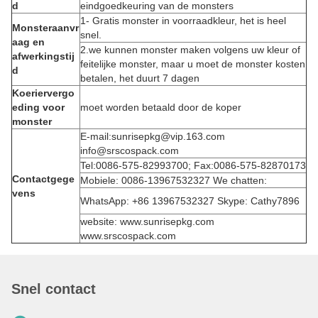
d
eindgoedkeuring van de monsters
1- Gratis monster in voorraadkleur, het is heel
Monsteraanvr
snel.
aag en
2.we kunnen monster maken volgens uw kleur of
afwerkingstij
feitelijke monster, maar u moet de monster kosten
d
betalen, het duurt 7 dagen
Koeriervergo
eding voor
moet worden betaald door de koper
monster
E-mail:sunrisepkg@vip.163.com
info@srscospack.com
Tel:0086-575-82993700; Fax:0086-575-82870173
Contactgege
Mobiele: 0086-13967532327 We chatten:
vens
WhatsApp: +86 13967532327 Skype: Cathy7896
website: www.sunrisepkg.com
www.srscospack.com
Snel contact