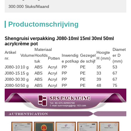
300.000 Stuks/maand
Productomschrijving
Shengruisi verpakking J080-10ml 15ml 30ml 50ml
acrylcrème pot
Materiaal
Diamet
Artikel
Hoogte
Volume
Hoofds
Inwendig
Gezegel
er D
nr.
Potten
H (mm)
tuk
e pot/kap
de schijf
(mm)
J080-10
10 g
ABS
Acryl
PP
PE
35
53
J080-15
15 g
ABS
Acryl
PP
PE
33
67
J080-30
30 g
ABS
Acryl
PP
PE
39
67
J080-50
50 g
ABS
Acryl
PP
PE
48
75