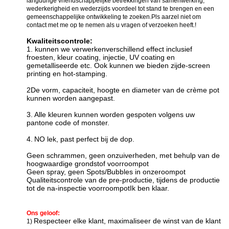
langdurige vriendschappelijke betrekkingen van samenwerking,
wederkerigheid en wederzijds voordeel tot stand te brengen en een
gemeenschappelijke ontwikkeling te zoeken.Pls aarzel niet om
contact met me op te nemen als u vragen of verzoeken heeft.!
Kwaliteitscontrole:
1. kunnen we verwerken
verschillend effect inclusief
f
roesten, kleur coating, injectie, UV coating en
gemetalliseerde etc. Ook kunnen we bieden zijde-screen
printing en hot-stamping
.
2De vorm, capaciteit, hoogte en diameter van de crème pot
kunnen worden aangepast.
3.
Alle kleuren kunnen worden gespoten volgens uw
pantone code of monster.
4.
N
O lek, past perfect bij de dop.
Geen schrammen, geen onzuiverheden, met behulp van de
hoogwaardige grondstof voor
roompot
Geen spray, geen Spots/Bubbles in onze
roompot
Qualiteitscontrole van de pre-productie, tijdens de productie
tot de na-inspectie voor
roompot
Ik ben klaar.
Ons geloof:
Respecteer elke klant, maximaliseer de winst van de klant
1)