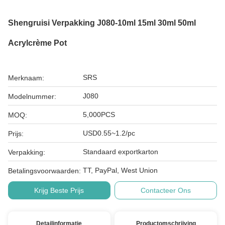
Shengruisi Verpakking J080-10ml 15ml 30ml 50ml
Acrylcrème Pot
SRS
Merknaam:
J080
Modelnummer:
5,000PCS
MOQ:
USD0.55~1.2/pc
Prijs:
Standaard exportkarton
Verpakking:
TT, PayPal, West Union
Betalingsvoorwaarden:
Krijg Beste Prijs
Contacteer Ons
Detailinformatie
Productomschrijving