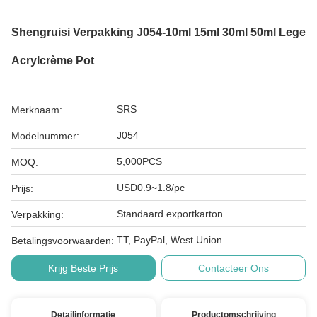
Shengruisi Verpakking J054-10ml 15ml 30ml 50ml Lege
Acrylcrème Pot
SRS
Merknaam:
J054
Modelnummer:
5,000PCS
MOQ:
USD0.9~1.8/pc
Prijs:
Standaard exportkarton
Verpakking:
TT, PayPal, West Union
Betalingsvoorwaarden:
Krijg Beste Prijs
Contacteer Ons
Detailinformatie
Productomschrijving