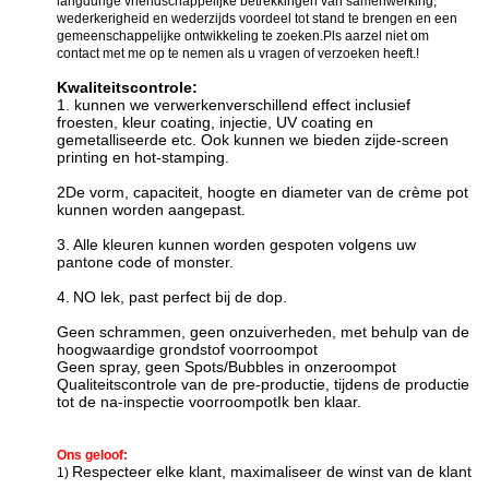
langdurige vriendschappelijke betrekkingen van samenwerking,
wederkerigheid en wederzijds voordeel tot stand te brengen en een
gemeenschappelijke ontwikkeling te zoeken.Pls aarzel niet om
contact met me op te nemen als u vragen of verzoeken heeft.!
Kwaliteitscontrole:
1. kunnen we verwerken
verschillend effect inclusief
f
roesten, kleur coating, injectie, UV coating en
gemetalliseerde etc. Ook kunnen we bieden zijde-screen
printing en hot-stamping
.
2De vorm, capaciteit, hoogte en diameter van de crème pot
kunnen worden aangepast.
3.
Alle kleuren kunnen worden gespoten volgens uw
pantone code of monster.
4.
N
O lek, past perfect bij de dop.
Geen schrammen, geen onzuiverheden, met behulp van de
hoogwaardige grondstof voor
roompot
Geen spray, geen Spots/Bubbles in onze
roompot
Qualiteitscontrole van de pre-productie, tijdens de productie
tot de na-inspectie voor
roompot
Ik ben klaar.
Ons geloof:
Respecteer elke klant, maximaliseer de winst van de klant
1)