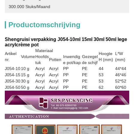
300.000 Stuks/maand
Productomschrijving
Shengruisi verpakking J054-10ml 15ml 30ml 50ml lege
acrylcrème pot
Materiaal
Artikel
Hoogte
L*W
Volume
Hoofds
Inwendig
Gezegel
nr.
Potten
H (mm)
(mm)
tuk
e pot/kap
de schijf
J054-10
10 g
Acryl
Acryl
PP
PE
44
44*44
J054-15
15 g
Acryl
Acryl
PP
PE
53
46*46
J054-30
30 g
Acryl
Acryl
PP
PE
53
52*52
J054-50
50 g
Acryl
Acryl
PP
PE
62
60*60