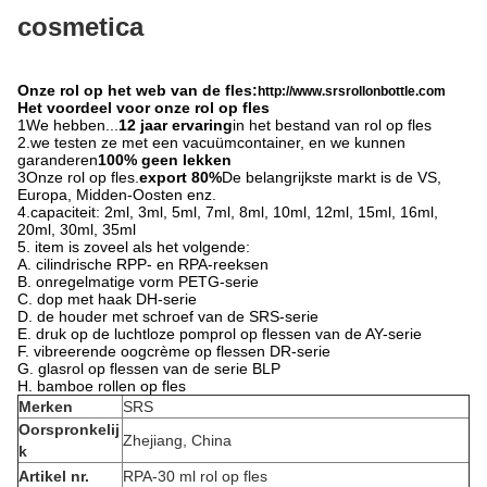
cosmetica
Onze rol op het web van de fles:
http://www.srsrollonbottle.com
Het voordeel voor onze rol op fles
1We hebben...
12 jaar ervaring
in het bestand van rol op fles
2.we testen ze met een vacuümcontainer, en we kunnen
garanderen
100% geen lekken
3Onze rol op fles.
export 80%
De belangrijkste markt is de VS,
Europa, Midden-Oosten enz.
4.capaciteit: 2ml, 3ml, 5ml, 7ml, 8ml, 10ml, 12ml, 15ml, 16ml,
20ml, 30ml, 35ml
5. item is zoveel als het volgende:
A. cilindrische RPP- en RPA-reeksen
B. onregelmatige vorm PETG-serie
C. dop met haak DH-serie
D. de houder met schroef van de SRS-serie
E. druk op de luchtloze pomprol op flessen van de AY-serie
F. vibreerende oogcrème op flessen DR-serie
G. glasrol op flessen van de serie BLP
H. bamboe rollen op fles
Merken
SRS
Oorspronkelij
Zhejiang, China
k
Artikel nr.
RPA-30 ml rol op fles