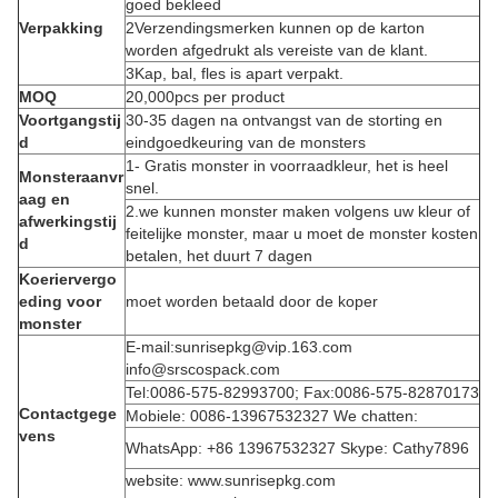
goed bekleed
Verpakking
2Verzendingsmerken kunnen op de karton
worden afgedrukt als vereiste van de klant.
3Kap, bal, fles is apart verpakt.
MOQ
20,000pcs per product
Voortgangstij
30-35 dagen na ontvangst van de storting en
d
eindgoedkeuring van de monsters
1- Gratis monster in voorraadkleur, het is heel
Monsteraanvr
snel.
aag en
2.we kunnen monster maken volgens uw kleur of
afwerkingstij
feitelijke monster, maar u moet de monster kosten
d
betalen, het duurt 7 dagen
Koeriervergo
eding voor
moet worden betaald door de koper
monster
E-mail:sunrisepkg@vip.163.com
info@srscospack.com
Tel:0086-575-82993700; Fax:0086-575-82870173
Contactgege
Mobiele: 0086-13967532327 We chatten:
vens
WhatsApp: +86 13967532327 Skype: Cathy7896
website: www.sunrisepkg.com