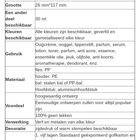
Grootte
26 mm*117 mm
Een ander
deel
30 ml
beschikbaar
Kleuren
Alle kleuren zijn beschikbaar, geverfd en
beschikbaar
gemetalliseerd elke kleur
Oogcrème, ooggel, lippenstift, parfum, serum,
lotion, toner, parfum, anti acne, essence,
Gebruik
essentiële olie, jeuk, olijfolie, anti koorts,
aromatherapie, deodorant, enz.
fles: PP
houder: PE
Materiaal
bal: stalen bal of PP-bal
Hoofdstuk: aluminiumhoofdstuk
hoogwaardig ontwerp
Eenvoudige ontwerpen zullen voor altijd populair
Voordeel
zijn.
100% geen lekken
Verwerking
Verf en metalen van elke kleur
Decoratie
zijdedruk of warm stempelen beschikbaar
1. vijf lagen Standaard geëxporteerd golfkarton en