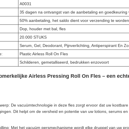
A0031
35 dagen na ontvangst van de aanbetaling en goedkeuring 
50% aanbetaling, het saldo dient voor verzending te worden
Dop, houder met bal, fles
20.000 STUKS
Serum, Gel, Deodorant, Pijnverlichting, Antiperspirant En Zo
e:
Plastic Airless Roll On Fles
Schilderen, gemetalliseerd, bedrukken enzovoort
merkelijke Airless Pressing Roll On Fles – een ech
erp: De vacuümtechnologie in deze fles zorgt ervoor dat uw kostbar
gingen. Dit helpt om de versheid en potentie van uw lotions, serums e
illing: Met het vacuüm persmechanisme wordt elke druppel van uw prod