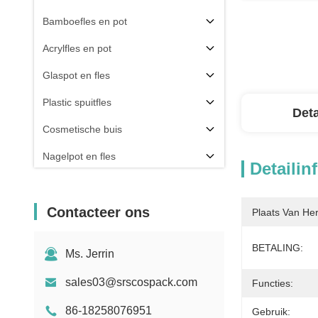
Bamboefles en pot
Acrylfles en pot
Glaspot en fles
Plastic spuitfles
Deta
Cosmetische buis
Nagelpot en fles
Detailin
Verpakkingscomponent
Anderen
Contacteer ons
Plaats Van He
BETALING:
Ms. Jerrin
sales03@srscospack.com
Functies:
86-18258076951
Gebruik: