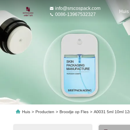
info@srscospack.com
Huis
0086-13967532327
Huis
>
Producten
>
Broodje op Fles
>
A0031 5ml 10ml 12m