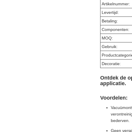
Artikelnummer:
Levertijd:
Betaling:
Componenten:
MOQ:
Gebruik:
Productcategori
Decoratie:
Ontdek de op
applicatie.
Voordelen:
Vacuümontw
verontreini
bederven.
Geen versp