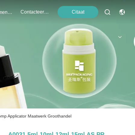
Contacteer Ons
Citaat
Evenementen
pomp Applicator Maatwerk Groothandel
A0031 5ml 10ml 12ml 15ml AS PP