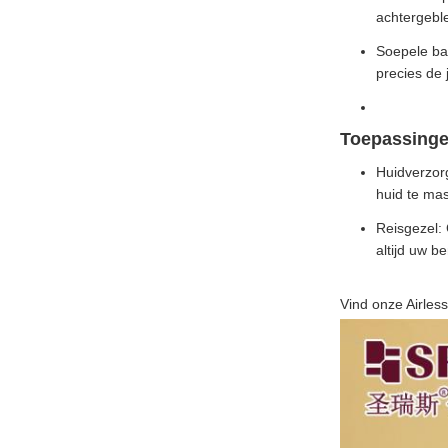
achtergeble
Soepele bal
precies de 
Toepassinge
Huidverzor
huid te ma
Reisgezel: 
altijd uw b
Vind onze Airles