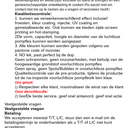
wederkerigheid en wederzijds voordeel tot stand te brengen en een
gemeenschappelijke ontwikkeling te zoeken.Pls aarzel niet om
contact met me op te nemen als u vragen of verzoeken heeft.!
Kwaliteitscontrole:
1. kunnen we verwerken
verschillend effect inclusief
f
roesten, kleur coating, injectie, UV coating en
gemetalliseerde etc. Ook kunnen we bieden zijde-screen
printing en hot-stamping
.
2De vorm, capaciteit, hoogte en diameter van de luchtloze
pompfles kunnen worden aangepast.
3.
Alle kleuren kunnen worden gespoten volgens uw
pantone code of monster.
4.
N
O lek, past perfect bij de dop.
Geen schrammen, geen onzuiverheden, met behulp van de
hoogwaardige grondstof voor
luchtloze pompfles
Geen spray, geen Spots/Bubbles in onze
luchtloze pompfles
Qualiteitscontrole van de pre-productie, tijdens de productie
tot de na-inspectie voor
luchtloze pompfles
Ik ben klaar.
Ons geloof:
Respecteer elke klant, maximaliseer de winst van de klant
1)
Onze dienstfilosofie:
De beste service, geef snel antwoord, geef snel actie.
2) Geef
Veelgestelde vragen
Veelgestelde vragen
Betaling
:
We accepteren meestal T/T, L/C, stuur dan een e-mail om de
betalingstermijn te onderhandelen als u T/T of L/C niet kunt
accepteren