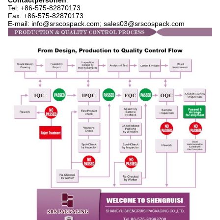
Contactpersonen
:
Tel: +86-575-
82870173
Fax: +86-575-82870173
E-mail: info@srscospack.com; sales03@srscospack.com