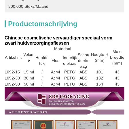
300.000 Stuks/maand
Productomschrijving
Chinese cosmetische vervaardiger speciaal vorm
zwart huidverzorgingsflessen
Materiaal
Max.
Volum
Hoogte H
Schou
Artikel nr.
Breedte
Hoofds
Innerlijk
e
(mm)
Fles
der/kr
(mm)
tuk
e blaas
aag
L092-15
15 ml
/
Acryl
PETG
ABS
101
43
L092-30
30 ml
/
Acryl
PETG
ABS
132
43
L092-50
50 ml
/
Acryl
PETG
ABS
154
43