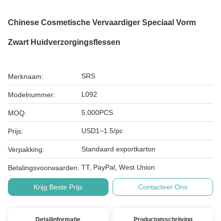
Chinese Cosmetische Vervaardiger Speciaal Vorm
Zwart Huidverzorgingsflessen
SRS
Merknaam:
L092
Modelnummer:
5,000PCS
MOQ:
USD1~1.5/pc
Prijs:
Standaard exportkarton
Verpakking:
TT, PayPal, West Union
Betalingsvoorwaarden:
Krijg Beste Prijs
Contacteer Ons
Detailinformatie
Productomschrijving