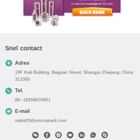
Snel contact
Adres
19F Kaili Building, Baiguan Street, Shangyu Zhejiang, China
312300
Tel.
86--18258076951
E-mail
sales03@srscospack.com