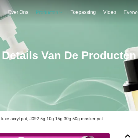
s
Over Ons
Toepassing
Video
Producten
Details Van De Producten
luxe acryl pot, J092 5g 10g 15g 30g 50g masker pot