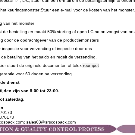
estal T/T, L/C, stuur dan een e-mail om de betalingstermijn te onderh
het keuringsmonster;
Stuur een e-mail voor de kosten van het monster.
g van het monster
st de bestelling en maakt 50% storting of open LC na ontvangst van on
g door de opdrachtgever van de productiemonsters
 inspectie voor verzending of inspectie door ons.
t de betaling van het saldo en regelt de verzending.
ier stuurt de originele documenten of telex
roompot
sgarantie voor 60 dagen na verzending
 de dienst
ijden zijn van 8:00 tot 23:00.
ot zaterdag.
en
:
70173
2870173
scospack.com; sales03@srscospack.com