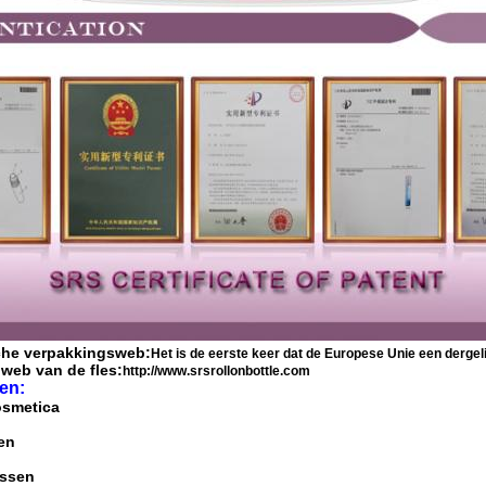
che verpakkingsweb:
Het is de eerste keer dat de Europese Unie een derge
 web van de fles:
http://www.srsrollonbottle.com
en:
osmetica
en
essen