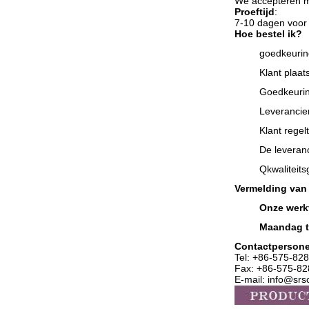
We accepteren me
Proeftijd
:
7-10 dagen voor 
Hoe bestel ik?
goedkeurin
Klant plaat
Goedkeurin
Leverancier
Klant regel
De leveranc
Q
kwaliteit
Vermelding van
Onze werkt
Maandag t
Contactperson
Tel: +86-575-
828
Fax: +86-575-8
E-mail: info@sr