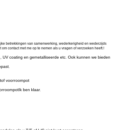
ijke betrekkingen van samenwerking, wederkerigheid en wederzijds
t om contact met me op te nemen als u vragen of verzoeken heeft.!
tie, UV coating en gemetalliseerde etc. Ook kunnen we bieden
epast.
of voor
roompot
or
roompot
Ik ben klaar.