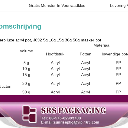
Gratis Monster In Voorraadkleur
Levering
omschrijving
rp luxe acryl pot, J092 5g 10g 15g 30g 50g masker pot
Materiaal
Volume
Hoofdstuk
Potten
Inwendige pot
5 g
Acryl
Acryl
PP
10 g
Acryl
Acryl
PP
15 g
Acryl
Acryl
PP
30 g
Acryl
Acryl
PP
ducten
50 g
Acryl
Acryl
PP