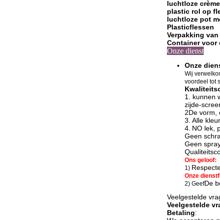
luchtloze crèm
plastic rol op fl
luchtloze pot 
Plasticflessen
Verpakking van
Container voor
Onze dienst
Onze dien
Wij verwelko
voordeel tot
Kwaliteits
1. kunnen 
zijde-scree
2De vorm, 
3.
Alle kle
4.
N
O lek, 
Geen schra
Geen spray
Qualiteitsc
Ons geloof:
Respectee
1)
Onze dienstfi
De be
2) Geef
Veelgestelde vr
Veelgestelde v
Betaling
: