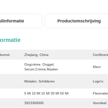
ilinformatie
Productomschrijving
formatie
rkomst:
Zhejiang, China
Certificeri
Oogcrème, Ooggel, 
Kleur:
Serum,crème,masker
Metalen, Schilderen
Logo's:
5 Ml 10 Ml 15 Ml 30 Ml 50 Ml
Flesmater
3923300000
Voordeel: