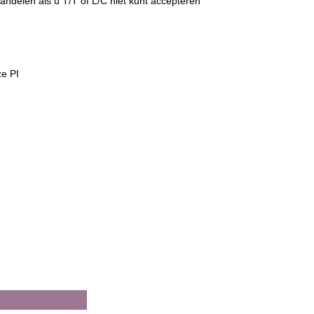
andelen als u T/T of L/C niet kunt accepteren
ze PI