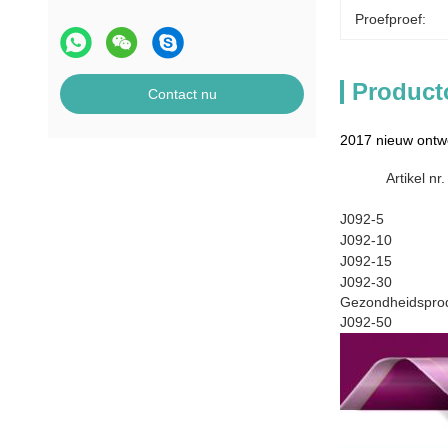
Proefproef:
Product
Contact nu
2017 nieuw ontwe
Artikel nr.
J092-5
J092-10
J092-15
J092-30
Gezondheidspro
J092-50