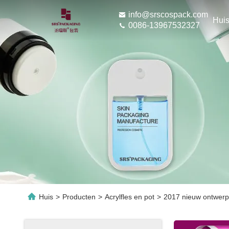
info@srscospack.com
Hui
0086-13967532327
Huis
>
Producten
>
Acrylfles en pot
>
2017 nieuw ontwerp 