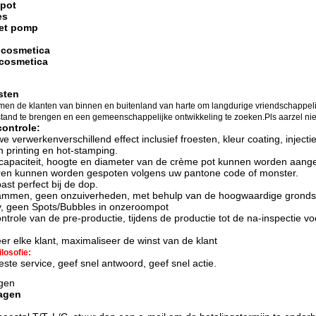
epot
es
met pomp
 cosmetica
 cosmetica
sten
men de klanten van binnen en buitenland van harte om langdurige vriendschappel
 stand te brengen en een gemeenschappelijke ontwikkeling te zoeken.Pls aarzel nie
controle:
we verwerken
verschillend effect inclusief f
roesten, kleur coating, injec
n printing en hot-stamping
.
capaciteit, hoogte en diameter van de crème pot kunnen worden aang
uren kunnen worden gespoten volgens uw pantone code of monster.
past perfect bij de dop.
mmen, geen onzuiverheden, met behulp van de hoogwaardige grondst
, geen Spots/Bubbles in onze
roompot
ontrole van de pre-productie, tijdens de productie tot de na-inspectie vo
r elke klant, maximaliseer de winst van de klant
losofie:
ste service, geef snel antwoord, geef snel actie.
agen
ragen