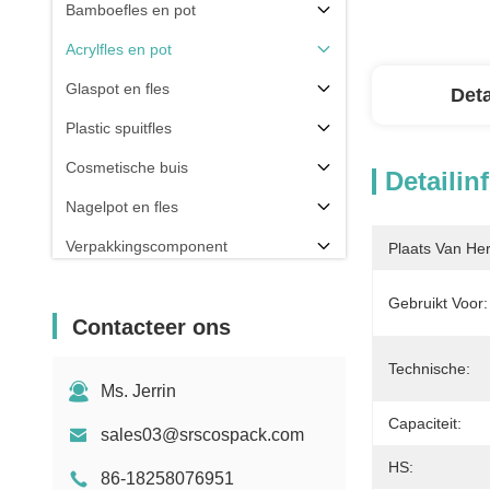
Bamboefles en pot
Acrylfles en pot
Glaspot en fles
Deta
Plastic spuitfles
Cosmetische buis
Detailin
Nagelpot en fles
Verpakkingscomponent
Plaats Van He
Anderen
Gebruikt Voor:
Contacteer ons
Technische:
Ms. Jerrin
Capaciteit:
sales03@srscospack.com
HS:
86-18258076951