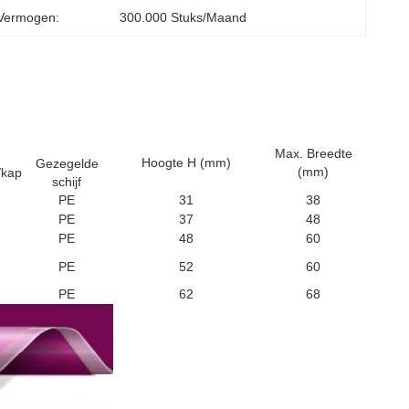
 Vermogen:
300.000 Stuks/maand
Max. Breedte
Hoogte H (mm)
Gezegelde
(mm)
/kap
schijf
PE
31
38
PE
37
48
PE
48
60
PE
52
60
PE
62
68