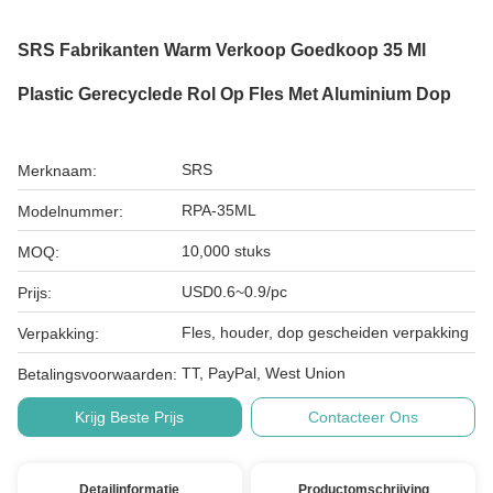
SRS Fabrikanten Warm Verkoop Goedkoop 35 Ml
Plastic Gerecyclede Rol Op Fles Met Aluminium Dop
SRS
Merknaam:
RPA-35ML
Modelnummer:
10,000 stuks
MOQ:
USD0.6~0.9/pc
Prijs:
Fles, houder, dop gescheiden verpakking
Verpakking:
TT, PayPal, West Union
Betalingsvoorwaarden:
Krijg Beste Prijs
Contacteer Ons
Detailinformatie
Productomschrijving