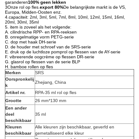
garanderen
100% geen lekken
3Onze rol op fles.
export 80%
De belangrijkste markt is de VS,
Europa, Midden-Oosten enz.
4.capaciteit: 2ml, 3ml, 5ml, 7ml, 8ml, 10ml, 12ml, 15ml, 16ml,
20ml, 30ml, 35ml
5. item is zoveel als het volgende:
A. cilindrische RPP- en RPA-reeksen
B. onregelmatige vorm PETG-serie
C. dop met haak DH-serie
D. de houder met schroef van de SRS-serie
E. druk op de luchtloze pomprol op flessen van de AY-serie
F. vibreerende oogcrème op flessen DR-serie
G. glasrol op flessen van de serie BLP
H. bamboe rollen op fles
Merken
SRS
Oorspronkelij
Zhejiang, China
k
Artikel nr.
RPA-35 ml rol op fles
Grootte
26 mm*130 mm
Een ander
deel
35 ml
beschikbaar
Kleuren
Alle kleuren zijn beschikbaar, geverfd en
beschikbaar
gemetalliseerd elke kleur