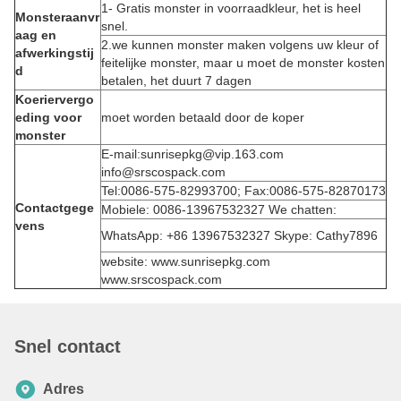
1- Gratis monster in voorraadkleur, het is heel
Monsteraanvr
snel.
aag en
2.we kunnen monster maken volgens uw kleur of
afwerkingstij
feitelijke monster, maar u moet de monster kosten
d
betalen, het duurt 7 dagen
Koeriervergo
eding voor
moet worden betaald door de koper
monster
E-mail:sunrisepkg@vip.163.com
info@srscospack.com
Tel:0086-575-82993700; Fax:0086-575-82870173
Contactgege
Mobiele: 0086-13967532327 We chatten:
vens
WhatsApp: +86 13967532327 Skype: Cathy7896
website: www.sunrisepkg.com
www.srscospack.com
Snel contact
Adres