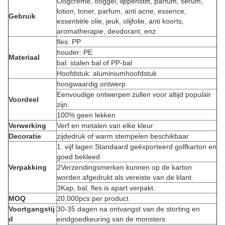
Oogcrème, ooggel, lippenstift, parfum, serum,
lotion, toner, parfum, anti acne, essence,
Gebruik
essentiële olie, jeuk, olijfolie, anti koorts,
aromatherapie, deodorant, enz.
fles: PP
houder: PE
Materiaal
bal: stalen bal of PP-bal
Hoofdstuk: aluminiumhoofdstuk
hoogwaardig ontwerp
Eenvoudige ontwerpen zullen voor altijd populair
Voordeel
zijn.
100% geen lekken
Verwerking
Verf en metalen van elke kleur
Decoratie
zijdedruk of warm stempelen beschikbaar
1. vijf lagen Standaard geëxporteerd golfkarton en
goed bekleed
Verpakking
2Verzendingsmerken kunnen op de karton
worden afgedrukt als vereiste van de klant.
3Kap, bal, fles is apart verpakt.
MOQ
20,000pcs per product
Voortgangstij
30-35 dagen na ontvangst van de storting en
d
eindgoedkeuring van de monsters